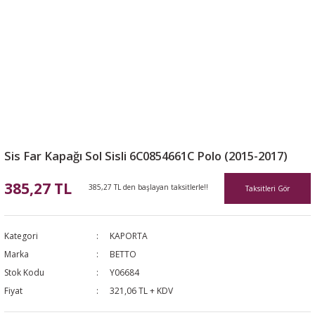
Sis Far Kapağı Sol Sisli 6C0854661C Polo (2015-2017)
385,27 TL
385,27 TL den başlayan taksitlerle!!
Taksitleri Gör
Kategori
KAPORTA
Marka
BETTO
Stok Kodu
Y06684
Fiyat
321,06 TL + KDV