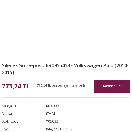
Silecek Su Deposu 6R0955453E Volkswagen Polo (2010-
2015)
773,24 TL
773,24 TL den başlayan taksitlerle!!
Taksitleri Gör
Kategori
MOTOR
Marka
İTHAL
Stok Kodu
Y05032
Fiyat
644,37 TL + KDV