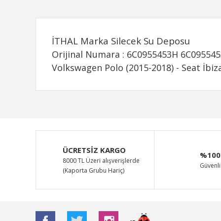
İTHAL Marka Silecek Su Deposu
Orijinal Numara : 6C0955453H 6C09554
Volkswagen Polo (2015-2018) - Seat İbiz
Bu ürünün fiyat bilgisi, resim, ürün açıklamalarında ve d
Görüş ve önerileriniz için teşekkür ederiz.
Ürün resmi kalitesiz, bozuk veya görüntülenemiyor.
ÜCRETSİZ KARGO
%100
Ürün açıklamasında eksik bilgiler bulunuyor.
8000 TL Üzeri alışverişlerde
Güvenli 
(Kaporta Grubu Hariç)
Ürün bilgilerinde hatalar bulunuyor.
Ürün fiyatı diğer sitelerden daha pahalı.
Bu ürüne benzer farklı alternatifler olmalı.