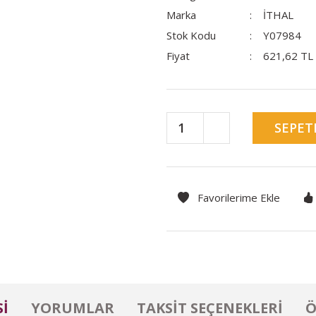
Marka
İTHAL
Stok Kodu
Y07984
Fiyat
621,62 TL
SEPET
I
YORUMLAR
TAKSIT SEÇENEKLERI
Ö