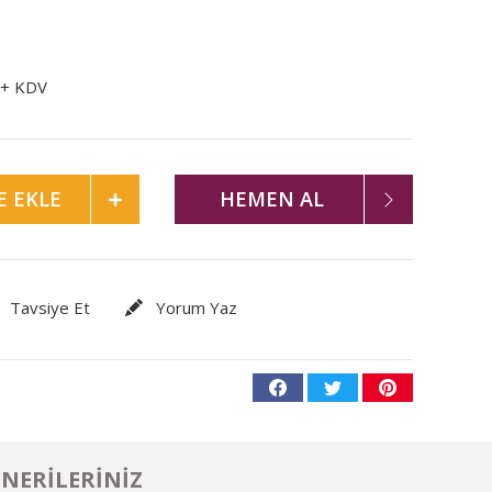
 + KDV
E EKLE
HEMEN AL
Tavsiye Et
Yorum Yaz
NERILERINIZ