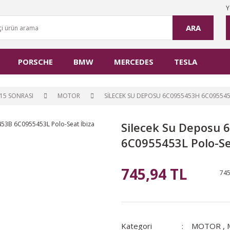
Y
ARA
PORSCHE
BMW
MERCEDES
TESLA
15 SONRASI
MOTOR
SILECEK SU DEPOSU 6C0955453H 6C095545
Silecek Su Deposu
6C0955453L Polo-Se
745,94 TL
745
Kategori
MOTOR
,