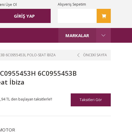
Alışveriş Sepetim
eni Üye Ol
GİRİŞ YAP
MARKALAR
3B 6C0955453L POLO-SEAT İBIZA
ÖNCEKİ SAYFA
 6C0955453H 6C0955453B
at İbiza
,94 TL den başlayan taksitlerle!!
Taksitleri Gör
MOTOR