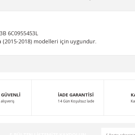
53B 6C0955453L
a (2015-2018) modelleri için uygundur.
iğer konularda yetersiz gördüğünüz noktaları öneri formunu kullanarak taraf
Bu ürüne ilk yorumu siz yapın!
 GÜVENLİ
İADE GARANTİSİ
K
Yorum Yaz
alışveriş
14 Gün Koşulsuz İade
Ka