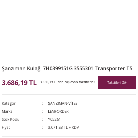
Şanzıman Kulağı 7H0399151G 3555301 Transporter T5
3.686,19 TL
3.686,19 TL den başlayan taksitlerle!!
Taksitleri Gör
Kategori
ŞANZIMAN-VİTES
Marka
LEMFÖRDER
Stok Kodu
Y05261
Fiyat
3.071,83 TL + KDV