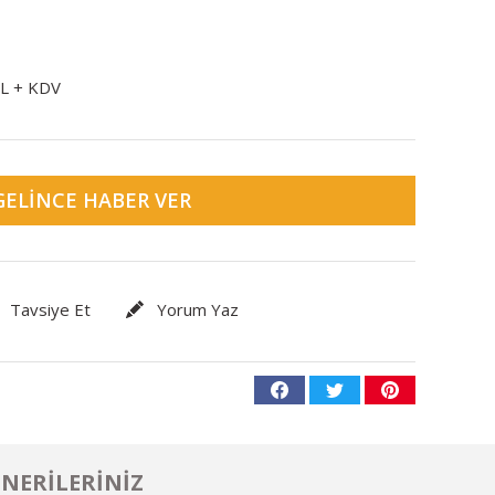
TL + KDV
GELINCE HABER VER
Tavsiye Et
Yorum Yaz
NERILERINIZ