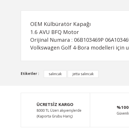
OEM Külbüratör Kapağı
1.6 AVU BFQ Motor
Orijinal Numara : 06B103469P 06A1034
Volkswagen Golf 4-Bora modelleri için 
Bu ürünün fiyat bilgisi, resim, ürün açıklamalarında ve d
Etiketler :
salıncak
jetta salıncak
Görüş ve önerileriniz için teşekkür ederiz.
Ürün resmi kalitesiz, bozuk veya görüntülenemiyor.
Ürün açıklamasında eksik bilgiler bulunuyor.
ÜCRETSİZ KARGO
%100
Ürün bilgilerinde hatalar bulunuyor.
8000 TL Üzeri alışverişlerde
Güvenli 
(Kaporta Grubu Hariç)
Ürün fiyatı diğer sitelerden daha pahalı.
Bu ürüne benzer farklı alternatifler olmalı.