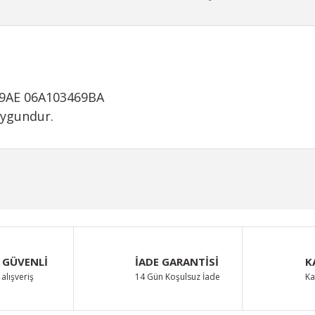
69AE 06A103469BA
uygundur.
iğer konularda yetersiz gördüğünüz noktaları öneri formunu kullanarak taraf
Bu ürüne ilk yorumu siz yapın!
Yorum Yaz
 GÜVENLİ
İADE GARANTİSİ
K
alışveriş
14 Gün Koşulsuz İade
Ka