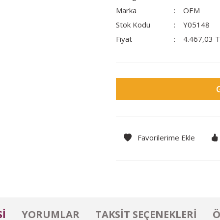
Marka
OEM
Stok Kodu
Y05148
Fiyat
4.467,03 
I
YORUMLAR
TAKSIT SEÇENEKLERI
Ö