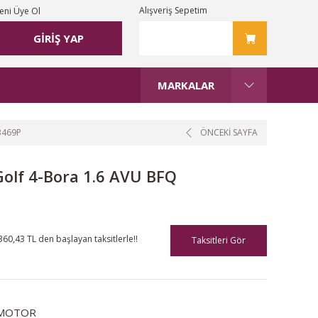
Alışveriş Sepetim
eni Üye Ol
GİRİŞ YAP
MARKALAR
3469P
ÖNCEKİ SAYFA
Golf 4-Bora 1.6 AVU BFQ
360,43 TL den başlayan taksitlerle!!
Taksitleri Gör
MOTOR