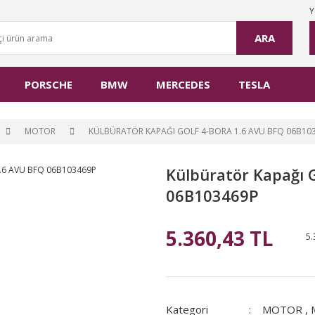
Y
ARA
PORSCHE
BMW
MERCEDES
TESLA
MOTOR
KÜLBÜRATÖR KAPAĞI GOLF 4-BORA 1.6 AVU BFQ 06B10
Külbüratör Kapağı 
06B103469P
5.360,43 TL
5.
Kategori
MOTOR
,