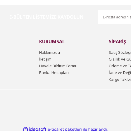
E-BÜLTEN LİSTEMİZE KAYDOLUN
Gönder
KURUMSAL
SİPARİŞ
Hakkımızda
Satış Sözleş
İletişim
Gizlilik ve G
Havale Bildirim Formu
Ödeme ve Te
Banka Hesapları
İade ve Değ
Kargo Takibi
ile
ideasoft
e-