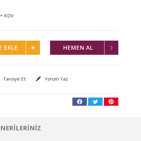
 + KDV
E EKLE
HEMEN AL
Tavsiye Et
Yorum Yaz
NERILERINIZ