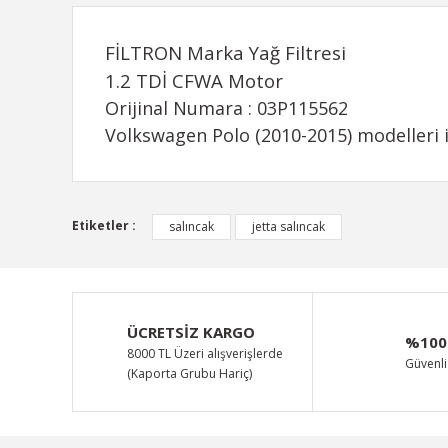
FİLTRON Marka Yağ Filtresi
1.2 TDİ CFWA Motor
Orijinal Numara : 03P115562
Volkswagen Polo (2010-2015) modelleri 
Bu ürünün fiyat bilgisi, resim, ürün açıklamalarında ve d
Etiketler :
salıncak
jetta salıncak
Görüş ve önerileriniz için teşekkür ederiz.
Ürün resmi kalitesiz, bozuk veya görüntülenemiyor.
Ürün açıklamasında eksik bilgiler bulunuyor.
ÜCRETSİZ KARGO
%100
Ürün bilgilerinde hatalar bulunuyor.
8000 TL Üzeri alışverişlerde
Güvenli 
(Kaporta Grubu Hariç)
Ürün fiyatı diğer sitelerden daha pahalı.
Bu ürüne benzer farklı alternatifler olmalı.