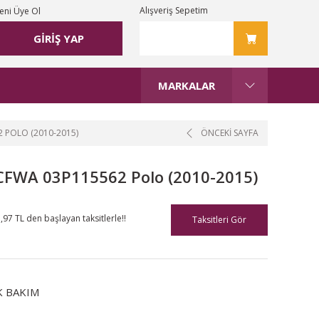
Alışveriş Sepetim
eni Üye Ol
GİRİŞ YAP
MARKALAR
2 POLO (2010-2015)
ÖNCEKİ SAYFA
İ CFWA 03P115562 Polo (2010-2015)
,97 TL den başlayan taksitlerle!!
Taksitleri Gör
K BAKIM