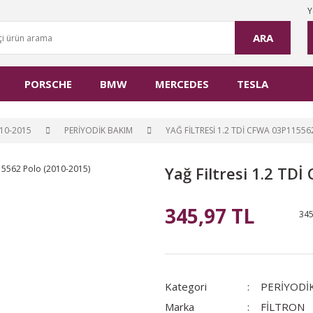
Y
ARA
PORSCHE
BMW
MERCEDES
TESLA
10-2015
PERİYODİK BAKIM
YAĞ FILTRESI 1.2 TDİ CFWA 03P11556
Yağ Filtresi 1.2 TD
345,97 TL
345
Kategori
PERİYODİ
Marka
FİLTRON