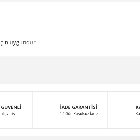
için uygundur.
iğer konularda yetersiz gördüğünüz noktaları öneri formunu kullanarak taraf
Bu ürüne ilk yorumu siz yapın!
Yorum Yaz
 GÜVENLİ
İADE GARANTİSİ
K
alışveriş
14 Gün Koşulsuz İade
Ka