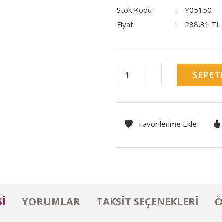
Stok Kodu
Y05150
Fiyat
288,31 TL
SEPET
I
YORUMLAR
TAKSIT SEÇENEKLERI
Ö