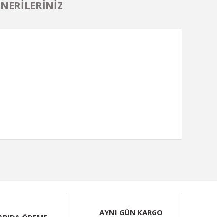
NERILERINIZ
ımıza iletebilirsiniz.
AYNI GÜN KARGO
APIDA ÖDEME