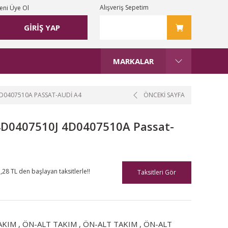
Alışveriş Sepetim
eni Üye Ol
GİRİŞ YAP
MARKALAR
4D0407510A PASSAT-AUDI A4
ÖNCEKİ SAYFA
l 4D0407510J 4D0407510A Passat-
,28 TL den başlayan taksitlerle!!
Taksitleri Gör
AKIM
,
ÖN-ALT TAKIM
,
ÖN-ALT TAKIM
,
ÖN-ALT