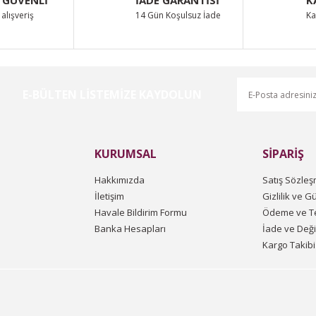
alışveriş
14 Gün Koşulsuz İade
Ka
E-BÜLTEN LİSTEMİZE KAYDOLUN
Gönder
KURUMSAL
SİPARİŞ
Hakkımızda
Satış Sözleş
İletişim
Gizlilik ve G
Havale Bildirim Formu
Ödeme ve Te
Banka Hesapları
İade ve Değ
Kargo Takibi