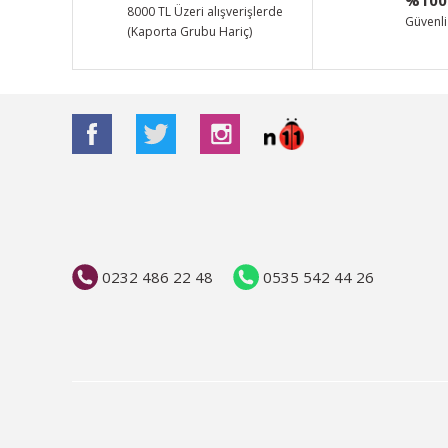
Ürün bilgilerinde hatalar bulunuyor.
8000 TL Üzeri alışverişlerde
Güvenli 
(Kaporta Grubu Hariç)
Ürün fiyatı diğer sitelerden daha pahalı.
Bu ürüne benzer farklı alternatifler olmalı.
0232 486 22 48
0535 542 44 26