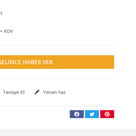
T
 + KDV
GELINCE HABER VER
Tavsiye Et
Yorum Yaz