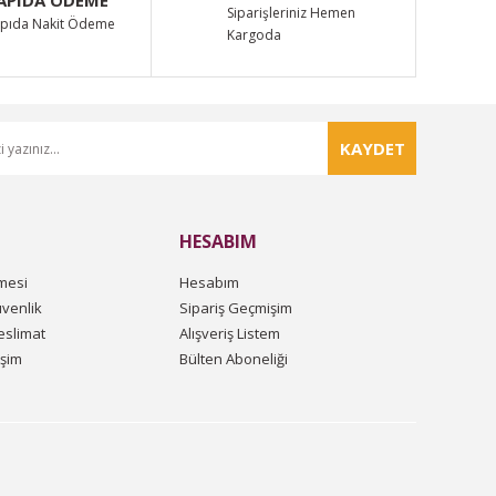
Siparişleriniz Hemen
pıda Nakit Ödeme
Kargoda
KAYDET
HESABIM
mesi
Hesabım
üvenlik
Sipariş Geçmişim
slimat
Alışveriş Listem
işim
Bülten Aboneliği