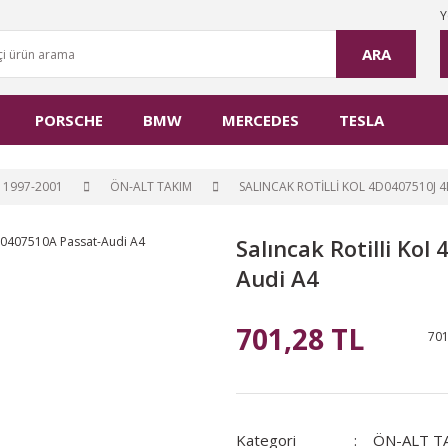
Y
ARA
PORSCHE
BMW
MERCEDES
TESLA
 1997-2001
ÖN-ALT TAKIM
SALINCAK ROTILLI KOL 4D0407510J 
Salıncak Rotilli Ko
Audi A4
701,28 TL
701
Kategori
ÖN-ALT T