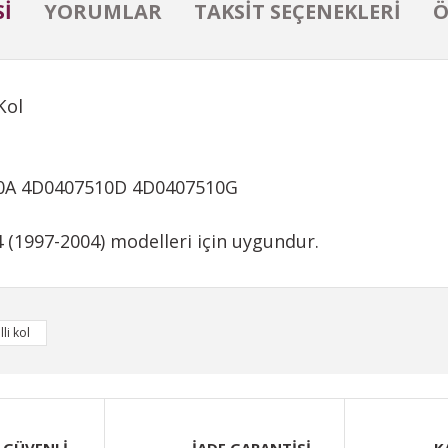
I
YORUMLAR
TAKSIT SEÇENEKLERI
Ö
Kol
10A 4D0407510D 4D0407510G
 (1997-2004) modelleri için uygundur.
iğer konularda yetersiz gördüğünüz noktaları öneri formunu kullanarak taraf
lli kol
Bu ürüne ilk yorumu siz yapın!
Yorum Yaz
 GÜVENLİ
İADE GARANTİSİ
K