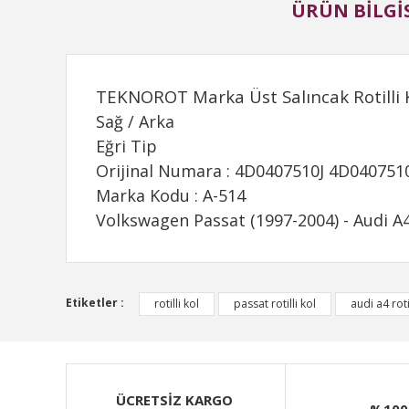
ÜRÜN BILGIS
TEKNOROT Marka Üst Salıncak Rotilli 
Sağ / Arka
Eğri Tip
Orijinal Numara : 4D0407510J 4D04075
Marka Kodu : A-514
Volkswagen Passat (1997-2004) - Audi A4
Bu ürünün fiyat bilgisi, resim, ürün açıklamalarında ve d
Etiketler :
rotilli kol
passat rotilli kol
audi a4 roti
Görüş ve önerileriniz için teşekkür ederiz.
Ürün resmi kalitesiz, bozuk veya görüntülenemiyor.
Ürün açıklamasında eksik bilgiler bulunuyor.
ÜCRETSİZ KARGO
%100