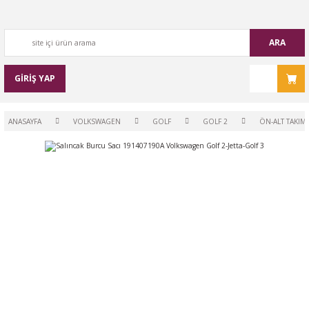
ARA
GİRİŞ YAP
ANASAYFA
VOLKSWAGEN
GOLF
GOLF 2
ÖN-ALT TAKIM