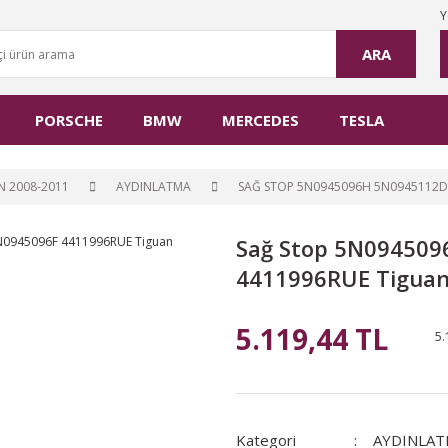
Y
ARA
PORSCHE
BMW
MERCEDES
TESLA
N 2008-2011
AYDINLATMA
SAĞ STOP 5N0945096H 5N0945112D
Sağ Stop 5N09450
4411996RUE Tigua
5.119,44 TL
5.
Kategori
AYDINLAT