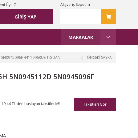
Alışveriş Sepetim
eni Üye Ol
GİRİŞ YAP
MARKALAR
 5N0945096F 4411996RUE TIGUAN
ÖNCEKİ SAYFA
96H 5N0945112D 5N0945096F
n
119,44 TL den başlayan taksitlerle!!
Taksitleri Gör
MA