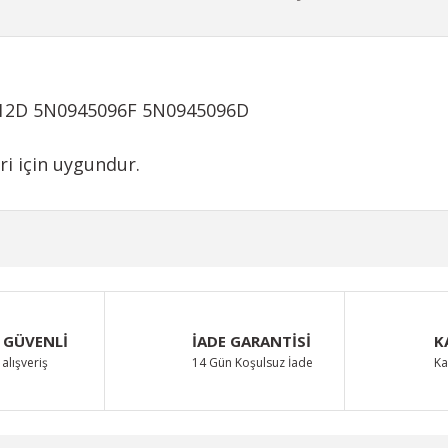
112D 5N0945096F 5N0945096D
i için uygundur.
iğer konularda yetersiz gördüğünüz noktaları öneri formunu kullanarak taraf
Bu ürüne ilk yorumu siz yapın!
 GÜVENLİ
İADE GARANTİSİ
K
Yorum Yaz
alışveriş
14 Gün Koşulsuz İade
Ka