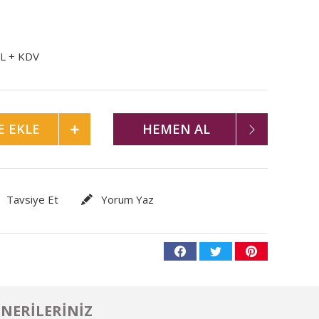
TL + KDV
E EKLE
HEMEN AL
Tavsiye Et
Yorum Yaz
NERILERINIZ