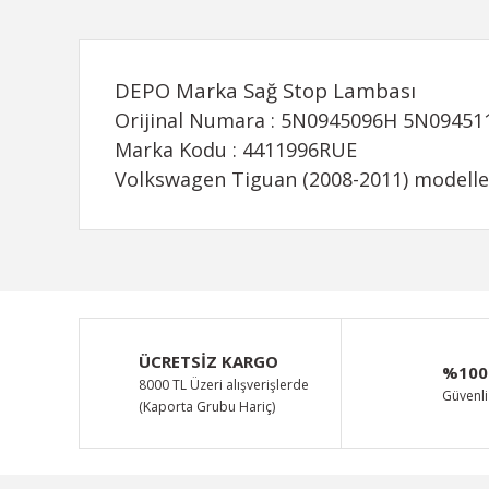
DEPO Marka Sağ Stop
Lambası
Orijinal Numara : 5N0945096H 5N0945
Marka Kodu : 4411996RUE
Volkswagen Tiguan (2008-2011) modeller
Bu ürünün fiyat bilgisi, resim, ürün açıklamalarında ve d
Görüş ve önerileriniz için teşekkür ederiz.
Ürün resmi kalitesiz, bozuk veya görüntülenemiyor.
ÜCRETSİZ KARGO
%100
Ürün açıklamasında eksik bilgiler bulunuyor.
8000 TL Üzeri alışverişlerde
Güvenli 
(Kaporta Grubu Hariç)
Ürün bilgilerinde hatalar bulunuyor.
Ürün fiyatı diğer sitelerden daha pahalı.
Bu ürüne benzer farklı alternatifler olmalı.