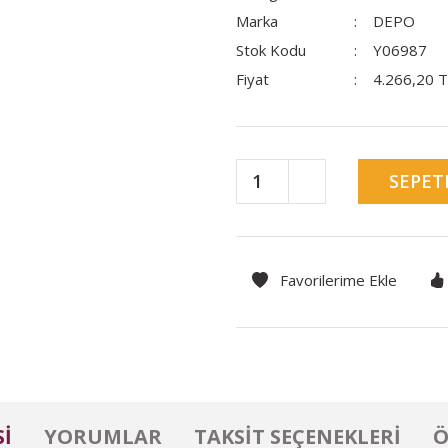
Marka
DEPO
Stok Kodu
Y06987
Fiyat
4.266,20 
SEPET
I
YORUMLAR
TAKSIT SEÇENEKLERI
Ö