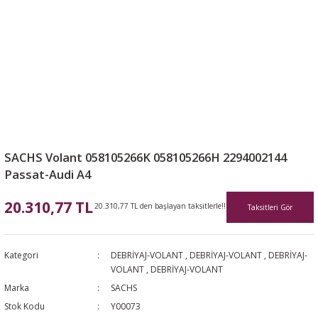
SACHS Volant 058105266K 058105266H 2294002144
Passat-Audi A4
20.310,77 TL
20.310,77 TL den başlayan taksitlerle!!
Taksitleri Gör
Kategori
DEBRİYAJ-VOLANT
,
DEBRİYAJ-VOLANT
,
DEBRİYAJ-
VOLANT
,
DEBRİYAJ-VOLANT
Marka
SACHS
Stok Kodu
Y00073