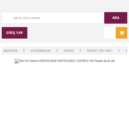
ARA
GİRİŞ YAP
ANASAYFA
VOLKSWAGEN
PASSAT
PASSAT 1997-2001
D