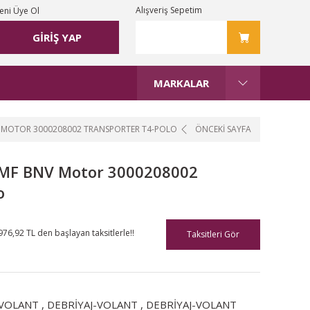
Alışveriş Sepetim
eni Üye Ol
GİRİŞ YAP
MARKALAR
NV MOTOR 3000208002 TRANSPORTER T4-POLO
ÖNCEKİ SAYFA
 AMF BNV Motor 3000208002
o
976,92 TL den başlayan taksitlerle!!
Taksitleri Gör
-VOLANT
,
DEBRİYAJ-VOLANT
,
DEBRİYAJ-VOLANT