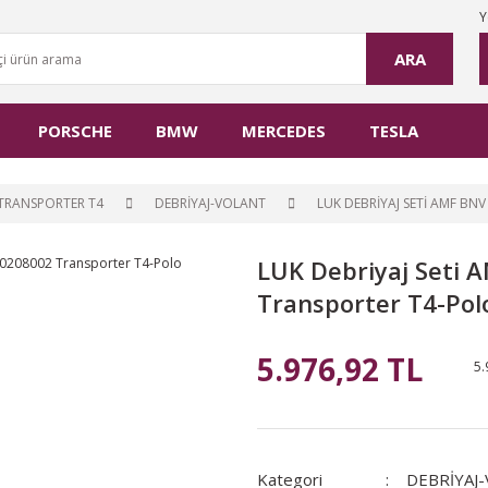
Y
ARA
PORSCHE
BMW
MERCEDES
TESLA
TRANSPORTER T4
DEBRİYAJ-VOLANT
LUK DEBRIYAJ SETI AMF B
LUK Debriyaj Seti
Transporter T4-Pol
5.976,92 TL
5.
Kategori
DEBRİYAJ