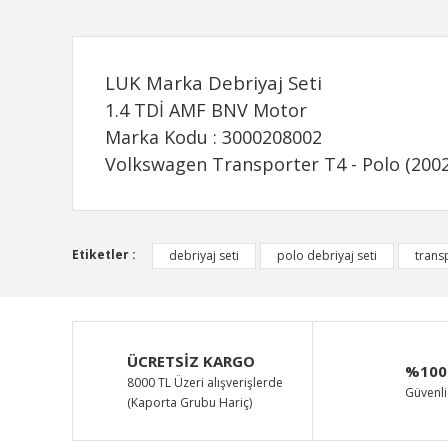
LUK Marka Debriyaj Seti
1.4 TDİ AMF BNV Motor
Marka Kodu : 3000208002
Volkswagen Transporter T4 - Polo (2002
Bu ürünün fiyat bilgisi, resim, ürün açıklamalarında ve d
Etiketler :
debriyaj seti
polo debriyaj seti
transp
Görüş ve önerileriniz için teşekkür ederiz.
Ürün resmi kalitesiz, bozuk veya görüntülenemiyor.
Ürün açıklamasında eksik bilgiler bulunuyor.
ÜCRETSİZ KARGO
%100
Ürün bilgilerinde hatalar bulunuyor.
8000 TL Üzeri alışverişlerde
Güvenli 
(Kaporta Grubu Hariç)
Ürün fiyatı diğer sitelerden daha pahalı.
Bu ürüne benzer farklı alternatifler olmalı.