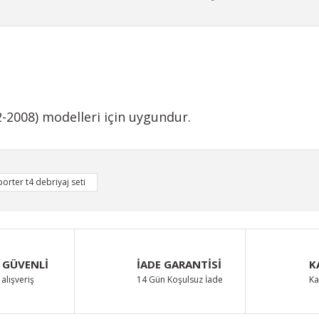
-2008) modelleri için uygundur.
iğer konularda yetersiz gördüğünüz noktaları öneri formunu kullanarak taraf
orter t4 debriyaj seti
Bu ürüne ilk yorumu siz yapın!
Yorum Yaz
 GÜVENLİ
İADE GARANTİSİ
K
alışveriş
14 Gün Koşulsuz İade
Ka