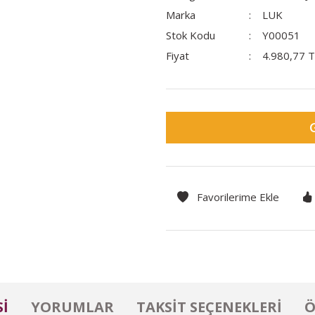
Marka
LUK
Stok Kodu
Y00051
Fiyat
4.980,77 
I
YORUMLAR
TAKSIT SEÇENEKLERI
Ö