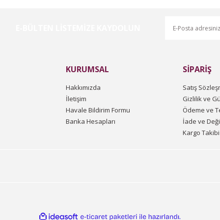
E-BÜLTEN LİSTEMİZE KAYDOLUN
Gönder
KURUMSAL
SİPARİŞ
Hakkımızda
Satış Sözleş
İletişim
Gizlilik ve G
Havale Bildirim Formu
Ödeme ve Te
Banka Hesapları
İade ve Değ
Kargo Takibi
ile
ideasoft
e-