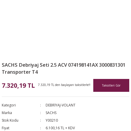
SACHS Debriyaj Seti 2.5 ACV 074198141AX 3000831301
Transporter T4
7.320,19 TL
7.320,19 TL den başlayan taksitlerle!!
Taksitleri Gör
Kategori
DEBRİYAJ-VOLANT
Marka
SACHS
Stok Kodu
Y00210
Fiyat
6.100,16 TL + KDV