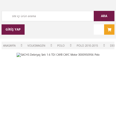
ARA
GİRİŞ YAP
ANASAYFA
VOLKSWAGEN
POLO
POLO 2010-2015
DEBR