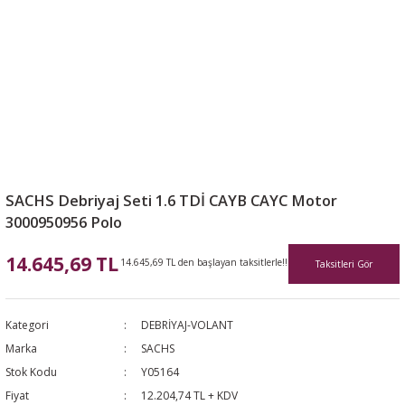
SACHS Debriyaj Seti 1.6 TDİ CAYB CAYC Motor
3000950956 Polo
14.645,69 TL
14.645,69 TL den başlayan taksitlerle!!
Taksitleri Gör
Kategori
DEBRİYAJ-VOLANT
Marka
SACHS
Stok Kodu
Y05164
Fiyat
12.204,74 TL + KDV