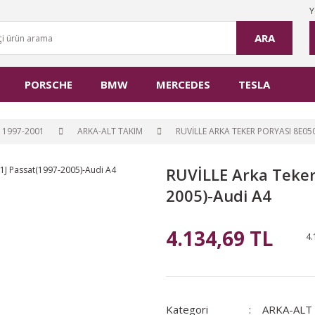
Y
ARA
PORSCHE
BMW
MERCEDES
TESLA
 1997-2001
ARKA-ALT TAKIM
RUVİLLE ARKA TEKER PORYASI 8E05
RUVİLLE Arka Teker
2005)-Audi A4
4.134,69 TL
4.
Kategori
ARKA-ALT