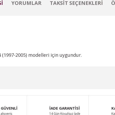
I
YORUMLAR
TAKSIT SEÇENEKLERI
Ö
 (1997-2005) modelleri için uygundur.
iğer konularda yetersiz gördüğünüz noktaları öneri formunu kullanarak taraf
Bu ürüne ilk yorumu siz yapın!
Yorum Yaz
 GÜVENLİ
İADE GARANTİSİ
K
alışveriş
14 Gün Koşulsuz İade
Ka