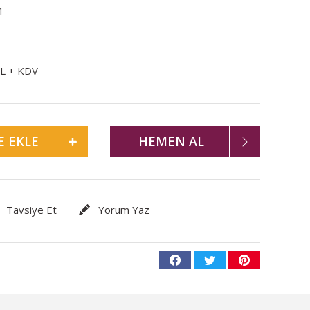
M
TL + KDV
E EKLE
HEMEN AL
Tavsiye Et
Yorum Yaz