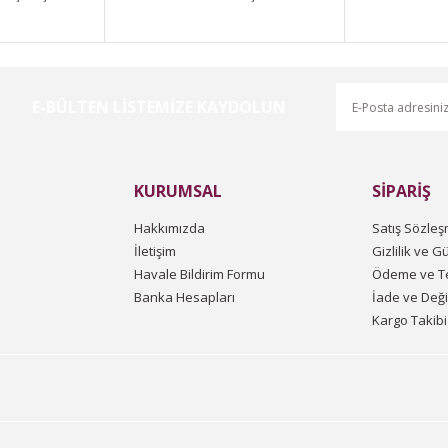
E-BÜLTEN LİSTEMİZE KAYDOLUN
Gönder
KURUMSAL
SİPARİŞ
Hakkımızda
Satış Sözleş
İletişim
Gizlilik ve G
Havale Bildirim Formu
Ödeme ve Te
Banka Hesapları
İade ve Değ
Kargo Takibi