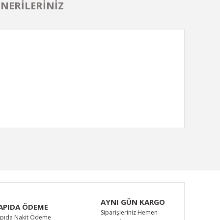
NERILERINIZ
ımıza iletebilirsiniz.
AYNI GÜN KARGO
APIDA ÖDEME
Siparişleriniz Hemen
pıda Nakit Ödeme