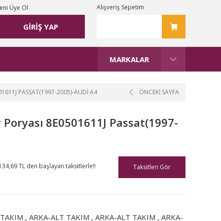
Alışveriş Sepetim
eni Üye Ol
GİRİŞ YAP
MARKALAR
01611J PASSAT(1997-2005)-AUDI A4
ÖNCEKİ SAYFA
 Poryası 8E0501611J Passat(1997-
134,69 TL den başlayan taksitlerle!!
Taksitleri Gör
 TAKIM
,
ARKA-ALT TAKIM
,
ARKA-ALT TAKIM
,
ARKA-