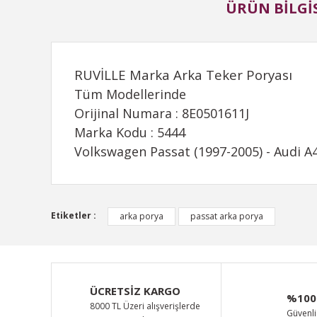
ÜRÜN BILGIS
RUVİLLE Marka Arka Teker Poryası
Tüm Modellerinde
Orijinal Numara : 8E0501611J
Marka Kodu : 5444
Volkswagen Passat (1997-2005) - Audi A4
Bu ürünün fiyat bilgisi, resim, ürün açıklamalarında ve d
Etiketler :
arka porya
passat arka porya
Görüş ve önerileriniz için teşekkür ederiz.
Ürün resmi kalitesiz, bozuk veya görüntülenemiyor.
Ürün açıklamasında eksik bilgiler bulunuyor.
ÜCRETSİZ KARGO
%100
Ürün bilgilerinde hatalar bulunuyor.
8000 TL Üzeri alışverişlerde
Güvenli 