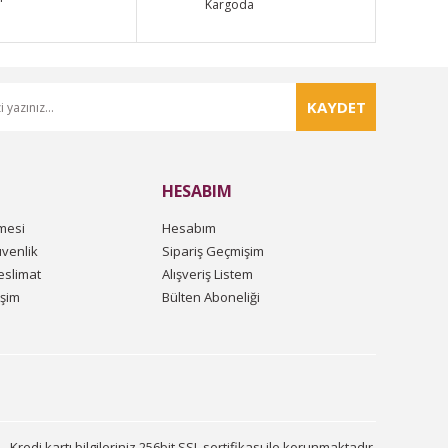
Kargoda
KAYDET
HESABIM
mesi
Hesabım
üvenlik
Sipariş Geçmişim
slimat
Alışveriş Listem
işim
Bülten Aboneliği
Kredi kartı bilgileriniz 256bit SSL sertifikası ile korunmaktadır.