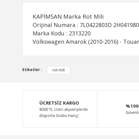
KAPİMSAN Marka Rot Mili
Orijinal Numara : 7L0422803D 2H04198
Marka Kodu : 2313220
Volkswagen Amarok (2010-2016) - Touare
Bu ürünün fiyat bilgisi, resim, ürün açıklamalarında ve d
Etiketler :
rot mili
Görüş ve önerileriniz için teşekkür ederiz.
Ürün resmi kalitesiz, bozuk veya görüntülenemiyor.
Ürün açıklamasında eksik bilgiler bulunuyor.
ÜCRETSİZ KARGO
%100
Ürün bilgilerinde hatalar bulunuyor.
8000 TL Üzeri alışverişlerde
Güvenli 
(Kaporta Grubu Hariç)
Ürün fiyatı diğer sitelerden daha pahalı.
Bu ürüne benzer farklı alternatifler olmalı.