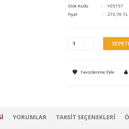
Stok Kodu
Y05157
Fiyat
273,76 TL
SEPET
I
YORUMLAR
TAKSIT SEÇENEKLERI
Ö