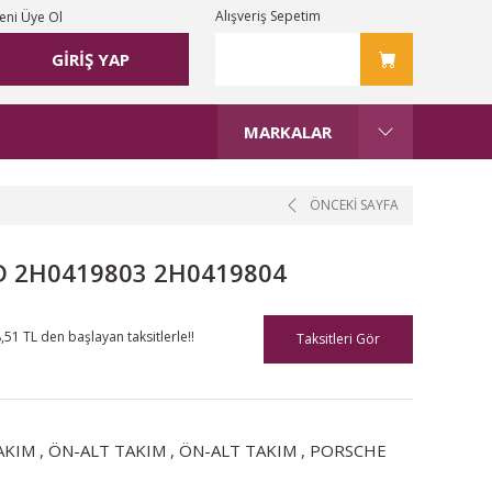
Alışveriş Sepetim
eni Üye Ol
GİRİŞ YAP
MARKALAR
ÖNCEKİ SAYFA
3D 2H0419803 2H0419804
,51 TL den başlayan taksitlerle!!
Taksitleri Gör
AKIM
,
ÖN-ALT TAKIM
,
ÖN-ALT TAKIM
,
PORSCHE