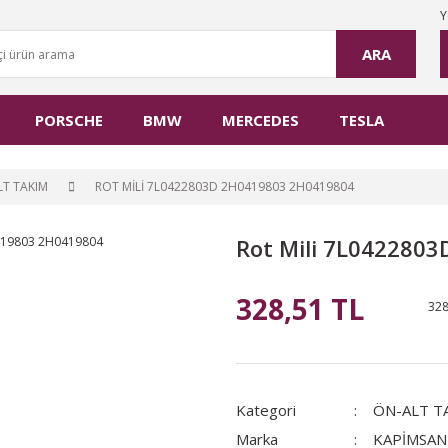
Y
ARA
PORSCHE
BMW
MERCEDES
TESLA
LT TAKIM
ROT MILI 7L0422803D 2H0419803 2H0419804
Rot Mili 7L042280
328,51 TL
328
Kategori
ÖN-ALT T
Marka
KAPİMSAN