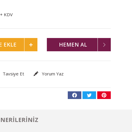
 + KDV
E EKLE
HEMEN AL
Tavsiye Et
Yorum Yaz
NERILERINIZ