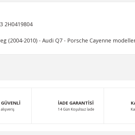
03 2H0419804
g (2004-2010) - Audi Q7 - Porsche Cayenne modeller
iğer konularda yetersiz gördüğünüz noktaları öneri formunu kullanarak taraf
Bu ürüne ilk yorumu siz yapın!
Yorum Yaz
 GÜVENLİ
İADE GARANTİSİ
K
alışveriş
14 Gün Koşulsuz İade
Ka