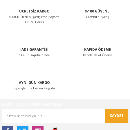
Ürün resmi kalitesiz, bozuk veya görüntülenemiyor.
ÜCRETSİZ KARGO
%100 GÜVENLİ
Ürün açıklamasında eksik bilgiler bulunuyor.
8000 TL Üzeri alışverişlerde (Kaporta
Güvenli alışveriş
Ürün bilgilerinde hatalar bulunuyor.
Grubu Hariç)
Ürün fiyatı diğer sitelerden daha pahalı.
Bu ürüne benzer farklı alternatifler olmalı.
İADE GARANTİSİ
KAPIDA ÖDEME
14 Gün Koşulsuz İade
Kapıda Nakit Ödeme
Gönder
AYNI GÜN KARGO
Siparişleriniz Hemen Kargoda
E-BÜLTEN LİSTEMİZE KAYDOLUN
KAYDET