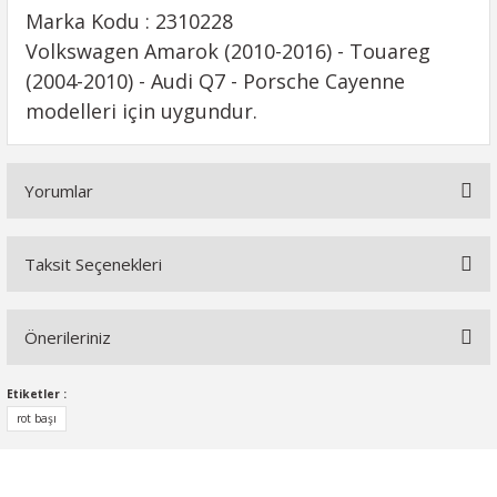
Marka Kodu : 2310228
Volkswagen Amarok (2010-2016) - Touareg
(2004-2010) - Audi Q7 - Porsche Cayenne
modelleri için uygundur.
Yorumlar
Taksit Seçenekleri
Bu ürüne ilk yorumu siz yapın!
Önerileriniz
Yorum Yaz
Bu ürünün fiyat bilgisi, resim, ürün açıklamalarında ve diğer
Etiketler :
konularda yetersiz gördüğünüz noktaları öneri formunu
rot başı
kullanarak tarafımıza iletebilirsiniz.
Görüş ve önerileriniz için teşekkür ederiz.