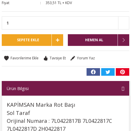
Fiyat
353,51 TL + KDV
SEPETE EKLE
HEMEN AL
Tavsiye Et
Yorum Yaz
Ürün Bilgisi
KAPİMSAN Marka Rot Başı
Sol Taraf
Orijinal Numara : 7L0422817B 7L0422817C
7L0422817D 2H0422817