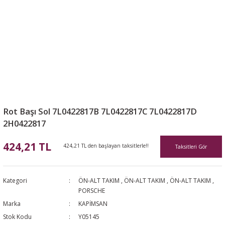
Rot Başı Sol 7L0422817B 7L0422817C 7L0422817D
2H0422817
424,21 TL
424,21 TL den başlayan taksitlerle!!
Taksitleri Gör
Kategori
ÖN-ALT TAKIM
,
ÖN-ALT TAKIM
,
ÖN-ALT TAKIM
,
PORSCHE
Marka
KAPİMSAN
Stok Kodu
Y05145