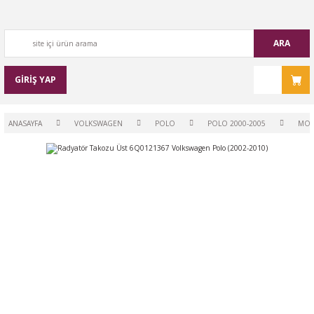
ARA
GİRİŞ YAP
ANASAYFA
VOLKSWAGEN
POLO
POLO 2000-2005
MO