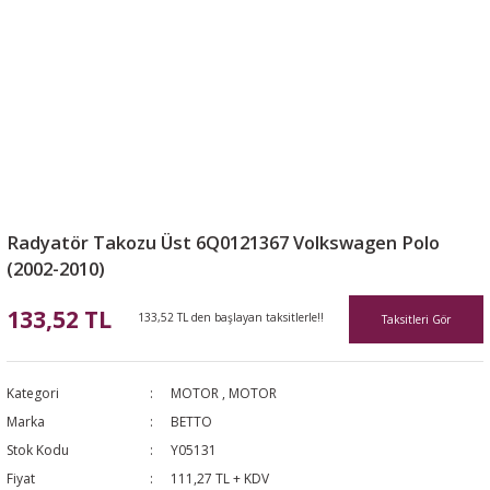
Radyatör Takozu Üst 6Q0121367 Volkswagen Polo
(2002-2010)
133,52 TL
133,52 TL den başlayan taksitlerle!!
Taksitleri Gör
Kategori
MOTOR
,
MOTOR
Marka
BETTO
Stok Kodu
Y05131
Fiyat
111,27 TL + KDV