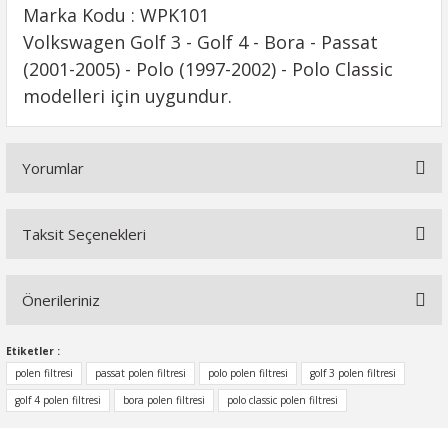
Marka Kodu : WPK101
Volkswagen Golf 3 - Golf 4 - Bora - Passat
(2001-2005) - Polo (1997-2002) - Polo Classic
modelleri için uygundur.
Yorumlar
Taksit Seçenekleri
Bu ürüne ilk yorumu siz yapın!
Önerileriniz
Yorum Yaz
Bu ürünün fiyat bilgisi, resim, ürün açıklamalarında ve diğer
Etiketler :
konularda yetersiz gördüğünüz noktaları öneri formunu
polen filtresi
passat polen filtresi
polo polen filtresi
golf 3 polen filtresi
kullanarak tarafımıza iletebilirsiniz.
golf 4 polen filtresi
bora polen filtresi
polo classic polen filtresi
Görüş ve önerileriniz için teşekkür ederiz.