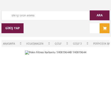
ARA
GİRİŞ YAP
ANASAYFA
VOLKSWAGEN
GOLF
GOLF 3
PERİYODİK BA