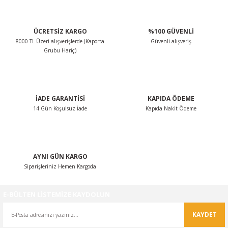
Ürün resmi kalitesiz, bozuk veya görüntülenemiyor.
Ürün açıklamasında eksik bilgiler bulunuyor.
ÜCRETSİZ KARGO
%100 GÜVENLİ
Ürün bilgilerinde hatalar bulunuyor.
8000 TL Üzeri alışverişlerde (Kaporta
Güvenli alışveriş
Ürün fiyatı diğer sitelerden daha pahalı.
Grubu Hariç)
Bu ürüne benzer farklı alternatifler olmalı.
İADE GARANTİSİ
KAPIDA ÖDEME
14 Gün Koşulsuz İade
Kapıda Nakit Ödeme
Gönder
AYNI GÜN KARGO
Siparişleriniz Hemen Kargoda
E-BÜLTEN LİSTEMİZE KAYDOLUN
KAYDET