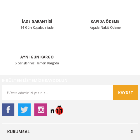
Bu ürüne benzer farklı alternatifler olmalı.
İADE GARANTİSİ
KAPIDA ÖDEME
14 Gün Koşulsuz İade
Kapıda Nakit Ödeme
Gönder
AYNI GÜN KARGO
Siparişleriniz Hemen Kargoda
E-BÜLTEN LİSTEMİZE KAYDOLUN
KAYDET
KURUMSAL