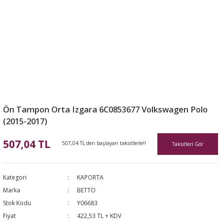
Ön Tampon Orta Izgara 6C0853677 Volkswagen Polo
(2015-2017)
507,04 TL
507,04 TL den başlayan taksitlerle!!
Taksitleri Gör
Kategori
KAPORTA
Marka
BETTO
Stok Kodu
Y06683
Fiyat
422,53 TL + KDV