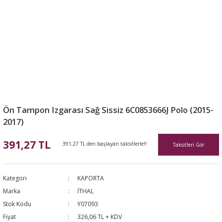
Ön Tampon Izgarası Sağ Sissiz 6C0853666J Polo (2015-
2017)
391,27 TL
391,27 TL den başlayan taksitlerle!!
Taksitleri Gör
Kategori
KAPORTA
Marka
İTHAL
Stok Kodu
Y07093
Fiyat
326,06 TL + KDV