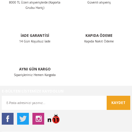
8000 TL Üzeri alışverişlerde (Kaporta
Güvenli alışveriş
Ürün bilgilerinde hatalar bulunuyor.
Grubu Hariç)
Ürün fiyatı diğer sitelerden daha pahalı.
Bu ürüne benzer farklı alternatifler olmalı.
İADE GARANTİSİ
KAPIDA ÖDEME
14 Gün Koşulsuz İade
Kapıda Nakit Ödeme
Gönder
AYNI GÜN KARGO
Siparişleriniz Hemen Kargoda
E-BÜLTEN LİSTEMİZE KAYDOLUN
KAYDET