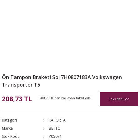
Ön Tampon Braketi Sol 7H0807183A Volkswagen
Transporter T5
208,73 TL
208,73 TL den başlayan taksitlerle!!
Taksitleri Gör
Kategori
KAPORTA
Marka
BETTO
Stok Kodu
Y05071