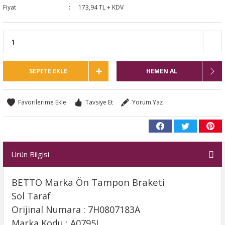
Fiyat
173,94 TL + KDV
SEPETE EKLE
HEMEN AL
Tavsiye Et
Yorum Yaz
Ürün Bilgisi
BETTO Marka Ön Tampon Braketi
Sol Taraf
Orijinal Numara : 7H0807183A
Marka Kodu : A0795L