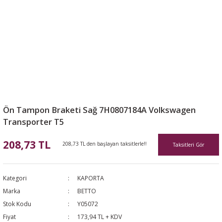
Ön Tampon Braketi Sağ 7H0807184A Volkswagen
Transporter T5
208,73 TL
208,73 TL den başlayan taksitlerle!!
Taksitleri Gör
Kategori
KAPORTA
Marka
BETTO
Stok Kodu
Y05072
Fiyat
173,94 TL + KDV