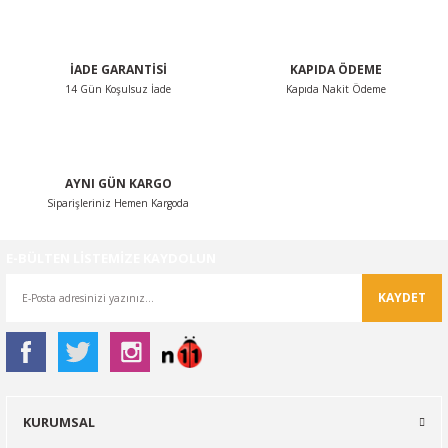
Bu ürüne benzer farklı alternatifler olmalı.
İADE GARANTİSİ
KAPIDA ÖDEME
14 Gün Koşulsuz İade
Kapıda Nakit Ödeme
Gönder
AYNI GÜN KARGO
Siparişleriniz Hemen Kargoda
E-BÜLTEN LİSTEMİZE KAYDOLUN
KAYDET
KURUMSAL