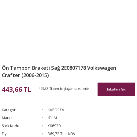
Ön Tampon Braketi Sağ 2E0807178 Volkswagen
Crafter (2006-2015)
443,66 TL
443,66 TL den başlayan taksitlerle!!
Taksitleri Gör
Kategori
KAPORTA
Marka
İTHAL
Stok Kodu
Y06930
Fiyat
369,72 TL + KDV