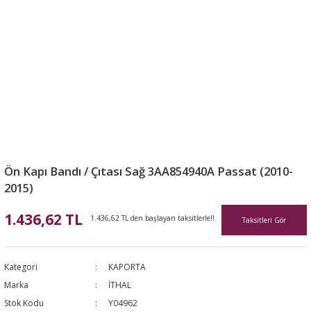
Ön Kapı Bandı / Çıtası Sağ 3AA854940A Passat (2010-
2015)
1.436,62 TL
1.436,62 TL den başlayan taksitlerle!!
Taksitleri Gör
Kategori
KAPORTA
Marka
İTHAL
Stok Kodu
Y04962