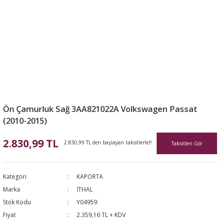
Ön Çamurluk Sağ 3AA821022A Volkswagen Passat
(2010-2015)
2.830,99 TL
2.830,99 TL den başlayan taksitlerle!!
Taksitleri Gör
Kategori
KAPORTA
Marka
İTHAL
Stok Kodu
Y04959
Fiyat
2.359,16 TL + KDV