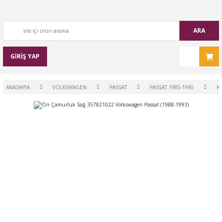
ARA
GİRİŞ YAP
ANASAYFA
VOLKSWAGEN
PASSAT
PASSAT 1985-1990
K