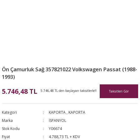
Ön Çamurluk Sağ 357821022 Volkswagen Passat (1988-
1993)
5.746,48 TL
5.746,48 TL den başlayan taksitlerle!!
Taksitleri Gör
Kategori
KAPORTA
,
KAPORTA
Marka
İSPANYOL
Stok Kodu
Y06674
Fiyat
4.788,73 TL + KDV