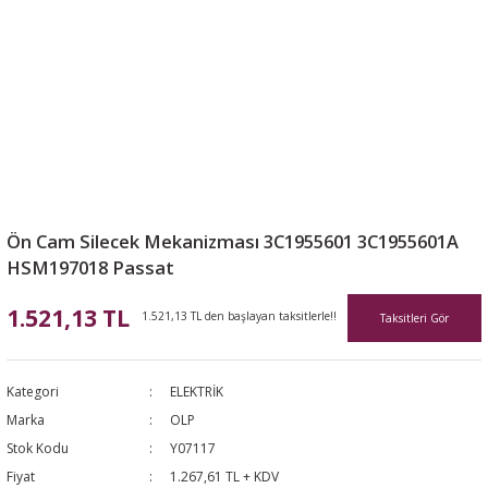
Ön Cam Silecek Mekanizması 3C1955601 3C1955601A
HSM197018 Passat
1.521,13 TL
1.521,13 TL den başlayan taksitlerle!!
Taksitleri Gör
Kategori
ELEKTRİK
Marka
OLP
Stok Kodu
Y07117
Fiyat
1.267,61 TL + KDV