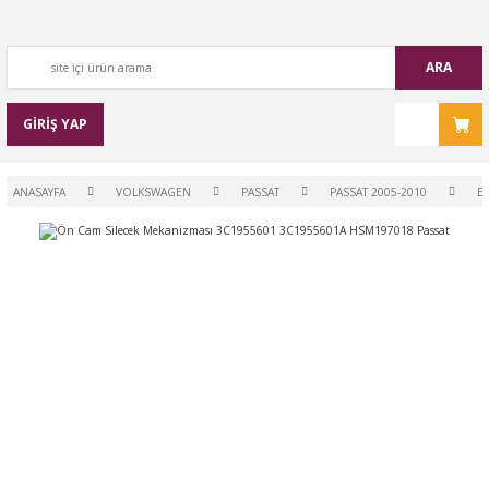
ARA
GİRİŞ YAP
ANASAYFA
VOLKSWAGEN
PASSAT
PASSAT 2005-2010
EL