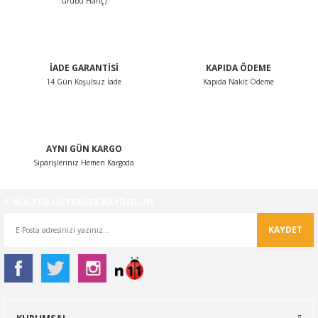
Grubu Hariç)
Ürün fiyatı diğer sitelerden daha pahalı.
Bu ürüne benzer farklı alternatifler olmalı.
İADE GARANTİSİ
KAPIDA ÖDEME
14 Gün Koşulsuz İade
Kapıda Nakit Ödeme
Gönder
AYNI GÜN KARGO
Siparişleriniz Hemen Kargoda
E-BÜLTEN LİSTEMİZE KAYDOLUN
KAYDET