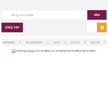
ARA
GİRİŞ YAP
ANASAYFA
VOLKSWAGEN
GOLF
GOLF 5
MOTOR