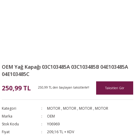
OEM Yağ Kapağı 03C103485A 03C103485B 04E103485A
04E103485C
250,99 TL
250,99 TL den başlayan taksitlerle!!
Taksitleri Gör
Kategori
MOTOR
,
MOTOR
,
MOTOR
,
MOTOR
Marka
OEM
Stok Kodu
Y06969
Fiyat
209,16 TL + KDV