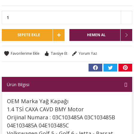
SEPETE EKLE
HEMEN AL
Tavsiye Et
Yorum Yaz
Ürün Bilgisi
OEM Marka Yağ Kapağı
1.4 TSİ CAXA CAVD BMY Motor
Orijinal Numara : 03C103485A 03C103485B
04E103485A 04E103485C
Volkswagen Golf 5 - Golf 6 - Jetta - Passat