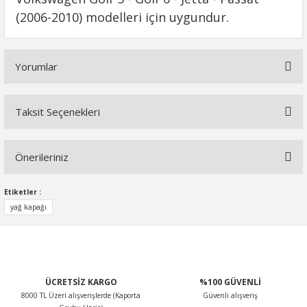
(2006-2010) modelleri için uygundur.
Yorumlar
Taksit Seçenekleri
Bu ürüne ilk yorumu siz yapın!
Önerileriniz
Yorum Yaz
Bu ürünün fiyat bilgisi, resim, ürün açıklamalarında ve diğer
Etiketler :
konularda yetersiz gördüğünüz noktaları öneri formunu
yağ kapağı
kullanarak tarafımıza iletebilirsiniz.
Görüş ve önerileriniz için teşekkür ederiz.
Ürün resmi kalitesiz, bozuk veya görüntülenemiyor.
ÜCRETSİZ KARGO
%100 GÜVENLİ
Ürün açıklamasında eksik bilgiler bulunuyor.
8000 TL Üzeri alışverişlerde (Kaporta
Güvenli alışveriş
Ürün bilgilerinde hatalar bulunuyor.