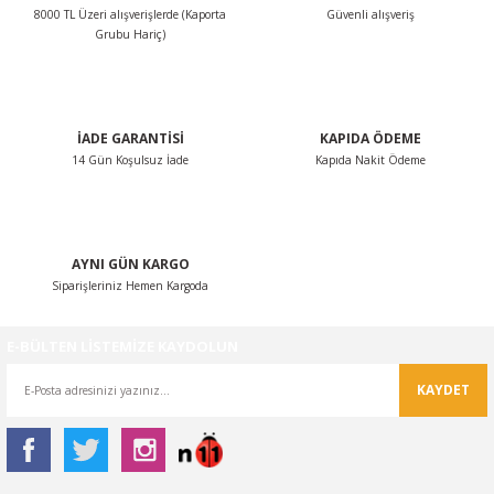
8000 TL Üzeri alışverişlerde (Kaporta
Güvenli alışveriş
Ürün bilgilerinde hatalar bulunuyor.
Grubu Hariç)
Ürün fiyatı diğer sitelerden daha pahalı.
Bu ürüne benzer farklı alternatifler olmalı.
İADE GARANTİSİ
KAPIDA ÖDEME
14 Gün Koşulsuz İade
Kapıda Nakit Ödeme
Gönder
AYNI GÜN KARGO
Siparişleriniz Hemen Kargoda
E-BÜLTEN LİSTEMİZE KAYDOLUN
KAYDET