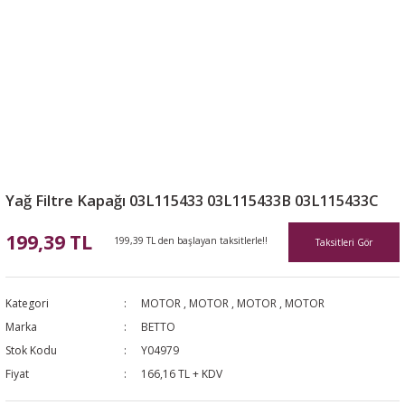
Yağ Filtre Kapağı 03L115433 03L115433B 03L115433C
199,39 TL
199,39 TL den başlayan taksitlerle!!
Taksitleri Gör
Kategori
MOTOR
,
MOTOR
,
MOTOR
,
MOTOR
Marka
BETTO
Stok Kodu
Y04979
Fiyat
166,16 TL + KDV