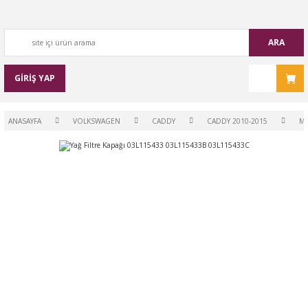
ARA
GİRİŞ YAP
ANASAYFA
VOLKSWAGEN
CADDY
CADDY 2010-2015
M