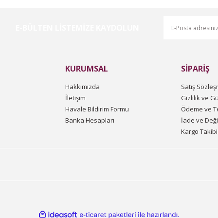
E-BÜLTEN LİSTEMİZE KAYDOLUN
Gönder
KURUMSAL
SİPARİŞ
Hakkımızda
Satış Sözleş
İletişim
Gizlilik ve G
Havale Bildirim Formu
Ödeme ve Te
Banka Hesapları
İade ve Değ
Kargo Takibi
ile
ideasoft
e-