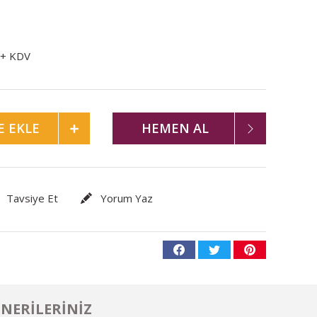
 + KDV
E EKLE
HEMEN AL
Tavsiye Et
Yorum Yaz
NERILERINIZ