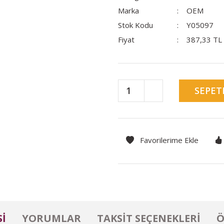
Marka
OEM
Stok Kodu
Y05097
Fiyat
387,33 TL
SEPET
I
YORUMLAR
TAKSIT SEÇENEKLERI
Ö