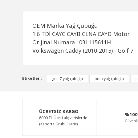
OEM Marka Yağ Çubuğu
1.6 TDİ CAYC CAYB CLNA CAYD Motor
Orijinal Numara : 03L115611H
Volkswagen Caddy (2010-2015) - Golf 7 - 
Bu ürünün fiyat bilgisi, resim, ürün açıklamalarında ve d
Etiketler :
golf 7 yağ çubuğu
polo yağ çubuğu
j
Görüş ve önerileriniz için teşekkür ederiz.
Ürün resmi kalitesiz, bozuk veya görüntülenemiyor.
Ürün açıklamasında eksik bilgiler bulunuyor.
ÜCRETSİZ KARGO
%100
Ürün bilgilerinde hatalar bulunuyor.
8000 TL Üzeri alışverişlerde
Güvenli 
(Kaporta Grubu Hariç)
Ürün fiyatı diğer sitelerden daha pahalı.
Bu ürüne benzer farklı alternatifler olmalı.