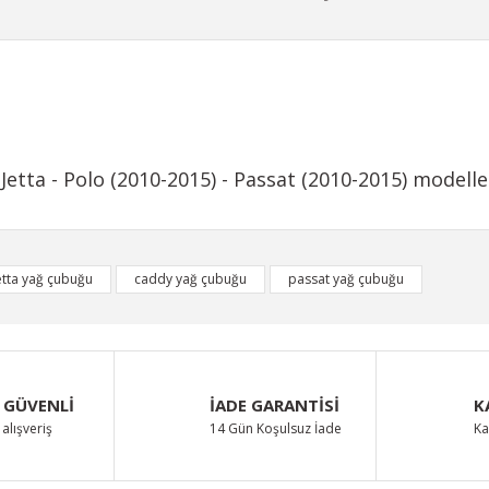
Jetta - Polo (2010-2015) - Passat (2010-2015) modelle
iğer konularda yetersiz gördüğünüz noktaları öneri formunu kullanarak taraf
etta yağ çubuğu
caddy yağ çubuğu
passat yağ çubuğu
Bu ürüne ilk yorumu siz yapın!
Yorum Yaz
 GÜVENLİ
İADE GARANTİSİ
K
alışveriş
14 Gün Koşulsuz İade
Ka