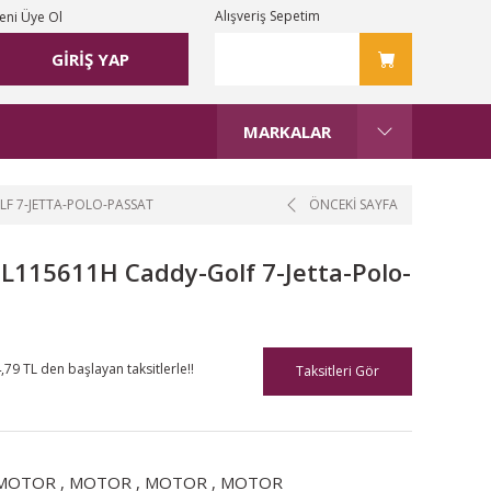
Alışveriş Sepetim
eni Üye Ol
GİRİŞ YAP
MARKALAR
F 7-JETTA-POLO-PASSAT
ÖNCEKİ SAYFA
115611H Caddy-Golf 7-Jetta-Polo-
,79 TL den başlayan taksitlerle!!
Taksitleri Gör
MOTOR
,
MOTOR
,
MOTOR
,
MOTOR