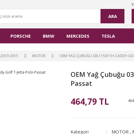
Y
ARA
PORSCHE
BMW
MERCEDES
TESLA
2010-2015
MOTOR
OEM YAĞ ÇUBUĞU 03L115611H CADDY-GOL
OEM Yağ Çubuğu 03L
Passat
464,79 TL
464
Kategori
MOTOR
,