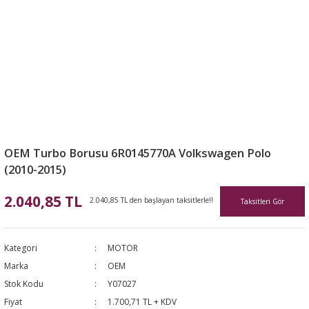
OEM Turbo Borusu 6R0145770A Volkswagen Polo
(2010-2015)
2.040,85 TL
2.040,85 TL den başlayan taksitlerle!!
Taksitleri Gör
Kategori
MOTOR
Marka
OEM
Stok Kodu
Y07027
Fiyat
1.700,71 TL + KDV