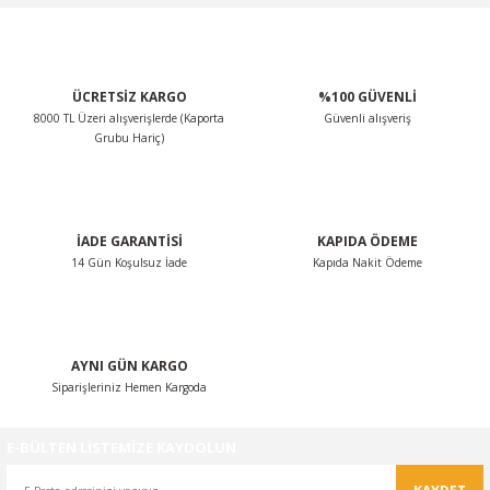
Görüş ve önerileriniz için teşekkür ederiz.
Ürün resmi kalitesiz, bozuk veya görüntülenemiyor.
ÜCRETSİZ KARGO
%100 GÜVENLİ
Ürün açıklamasında eksik bilgiler bulunuyor.
8000 TL Üzeri alışverişlerde (Kaporta
Güvenli alışveriş
Ürün bilgilerinde hatalar bulunuyor.
Grubu Hariç)
Ürün fiyatı diğer sitelerden daha pahalı.
Bu ürüne benzer farklı alternatifler olmalı.
İADE GARANTİSİ
KAPIDA ÖDEME
14 Gün Koşulsuz İade
Kapıda Nakit Ödeme
Gönder
AYNI GÜN KARGO
Siparişleriniz Hemen Kargoda
E-BÜLTEN LİSTEMİZE KAYDOLUN