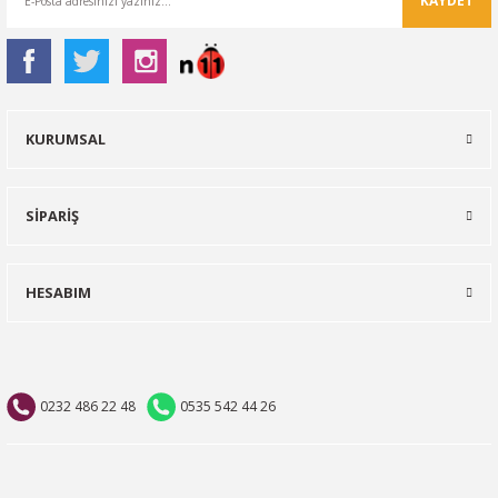
KAYDET
KURUMSAL
SİPARİŞ
HESABIM
0232 486 22 48
0535 542 44 26