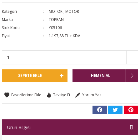
NTO
Kategori
MOTOR
,
MOTOR
Marka
TOPRAN
PASSAT CC
Stok Kodu
Y05106
Fiyat
1.197,88 TL + KDV
KAPLUMBAĞA
OC
RTEON
SEPETE EKLE
HEMEN AL
GO
Tavsiye Et
Yorum Yaz
PHAETON
Ürün Bilgisi
CROS