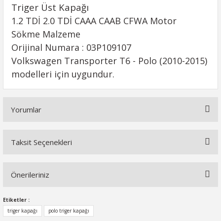
Triger Üst Kapağı
1.2 TDİ 2.0 TDİ CAAA CAAB CFWA Motor
Sökme Malzeme
Orijinal Numara : 03P109107
Volkswagen Transporter T6 - Polo (2010-2015)
modelleri için uygundur.
Yorumlar
Taksit Seçenekleri
Bu ürüne ilk yorumu siz yapın!
Önerileriniz
Yorum Yaz
Bu ürünün fiyat bilgisi, resim, ürün açıklamalarında ve diğer
Etiketler :
konularda yetersiz gördüğünüz noktaları öneri formunu
triger kapağı
polo triger kapağı
kullanarak tarafımıza iletebilirsiniz.