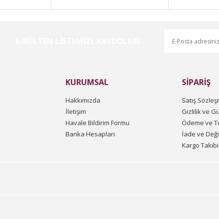
E-BÜLTEN LİSTEMİZE KAYDOLUN
Gönder
KURUMSAL
SİPARİŞ
Hakkımızda
Satış Sözleş
İletişim
Gizlilik ve G
Havale Bildirim Formu
Ödeme ve Te
Banka Hesapları
İade ve Değ
Kargo Takibi