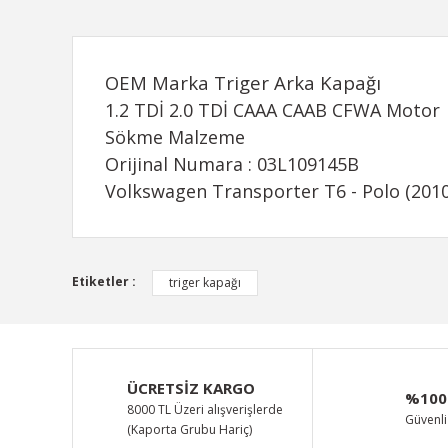
OEM Marka Triger Arka Kapağı
1.2 TDİ 2.0 TDİ CAAA CAAB CFWA Motor
Sökme Malzeme
Orijinal Numara : 03L109145B
Volkswagen Transporter T6 - Polo (2010
Bu ürünün fiyat bilgisi, resim, ürün açıklamalarında ve d
Etiketler :
triger kapağı
Görüş ve önerileriniz için teşekkür ederiz.
Ürün resmi kalitesiz, bozuk veya görüntülenemiyor.
Ürün açıklamasında eksik bilgiler bulunuyor.
ÜCRETSİZ KARGO
%100
Ürün bilgilerinde hatalar bulunuyor.
8000 TL Üzeri alışverişlerde
Güvenli 
(Kaporta Grubu Hariç)
Ürün fiyatı diğer sitelerden daha pahalı.