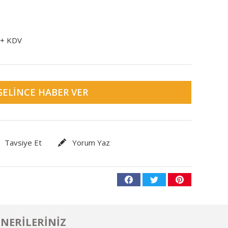
 + KDV
GELINCE HABER VER
Tavsiye Et
Yorum Yaz
NERILERINIZ