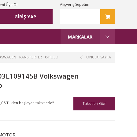
Alışveriş Sepetim
eni Üye Ol
GİRİŞ YAP
MARKALAR
LKSWAGEN TRANSPORTER T6-POLO
ÖNCEKİ SAYFA
 03L109145B Volkswagen
o
,06 TL den başlayan taksitlerle!!
Taksitleri Gör
MOTOR