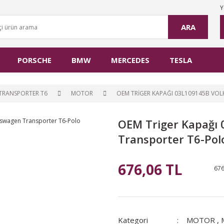
Y
ARA
PORSCHE
BMW
MERCEDES
TESLA
TRANSPORTER T6
MOTOR
OEM TRIGER KAPAĞI 03L109145B VO
OEM Triger Kapağı
Transporter T6-Pol
676,06 TL
676
Kategori
MOTOR
,