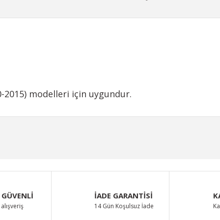
-2015) modelleri için uygundur.
iğer konularda yetersiz gördüğünüz noktaları öneri formunu kullanarak taraf
Bu ürüne ilk yorumu siz yapın!
Yorum Yaz
 GÜVENLİ
İADE GARANTİSİ
K
alışveriş
14 Gün Koşulsuz İade
Ka