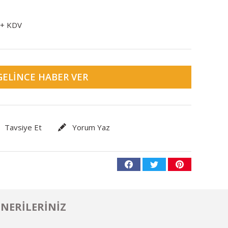
 + KDV
GELINCE HABER VER
Tavsiye Et
Yorum Yaz
NERILERINIZ