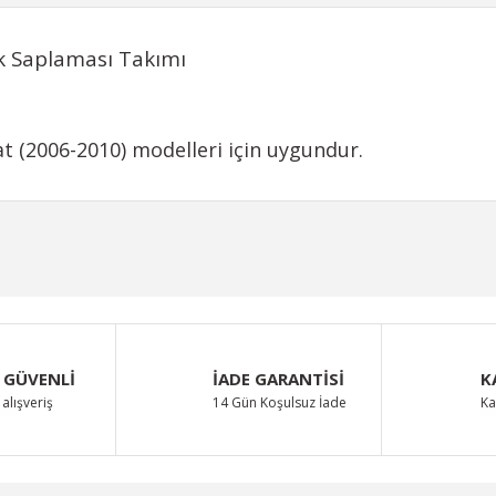
 Saplaması Takımı
sat (2006-2010) modelleri için uygundur.
iğer konularda yetersiz gördüğünüz noktaları öneri formunu kullanarak taraf
Bu ürüne ilk yorumu siz yapın!
Yorum Yaz
 GÜVENLİ
İADE GARANTİSİ
K
alışveriş
14 Gün Koşulsuz İade
Ka