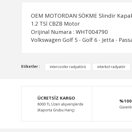
OEM MOTORDAN SÖKME Slindir Kapak
1.2 TSİ CBZB Motor
WHT004790
Orijinal Numara :
Volkswagen Golf 5 - Golf 6 - Jetta - Pas
Bu ürünün fiyat bilgisi, resim, ürün açıklamalarında ve d
Etiketler :
intercooler radyatörü
interkol radyatör
Görüş ve önerileriniz için teşekkür ederiz.
Ürün resmi kalitesiz, bozuk veya görüntülenemiyor.
Ürün açıklamasında eksik bilgiler bulunuyor.
ÜCRETSİZ KARGO
%100
Ürün bilgilerinde hatalar bulunuyor.
8000 TL Üzeri alışverişlerde
Güvenli 
(Kaporta Grubu Hariç)
Ürün fiyatı diğer sitelerden daha pahalı.
Bu ürüne benzer farklı alternatifler olmalı.