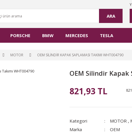
Y
ARA
PORSCHE
BMW
MERCEDES
TESLA
MOTOR
OEM SILINDIR KAPAK SAPLAMASI TAKIMI WHT004790
OEM Silindir Kapa
821,93 TL
821
Kategori
MOTOR
,
Marka
OEM