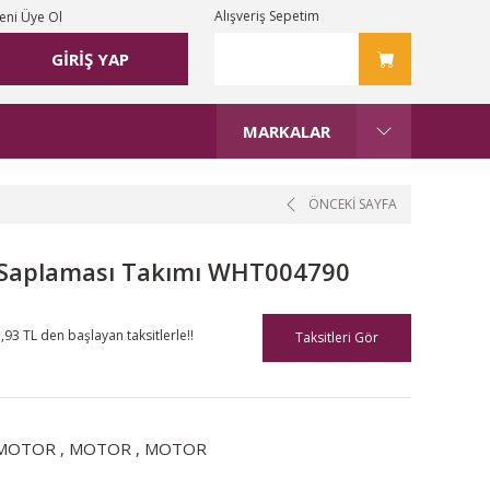
Alışveriş Sepetim
eni Üye Ol
GİRİŞ YAP
MARKALAR
ÖNCEKİ SAYFA
k Saplaması Takımı WHT004790
,93 TL den başlayan taksitlerle!!
Taksitleri Gör
MOTOR
,
MOTOR
,
MOTOR