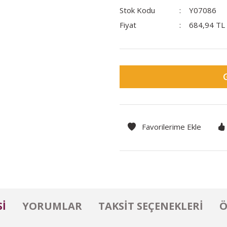
Stok Kodu
Y07086
Fiyat
684,94 TL
I
YORUMLAR
TAKSIT SEÇENEKLERI
Ö