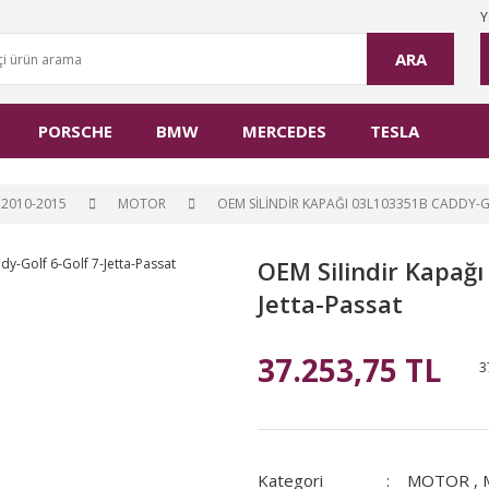
Y
ARA
PORSCHE
BMW
MERCEDES
TESLA
2010-2015
MOTOR
OEM SILINDIR KAPAĞI 03L103351B CADDY-G
OEM Silindir Kapağı
Jetta-Passat
37.253,75 TL
3
Kategori
MOTOR
,