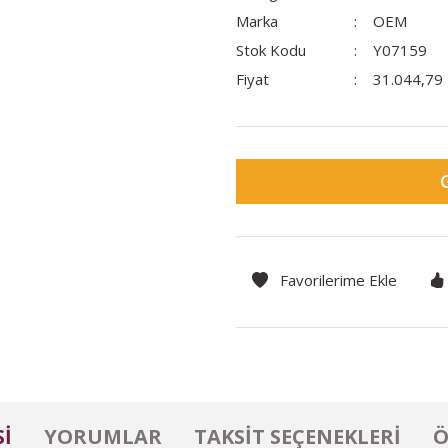
Marka
OEM
Stok Kodu
Y07159
Fiyat
31.044,79
I
YORUMLAR
TAKSIT SEÇENEKLERI
Ö