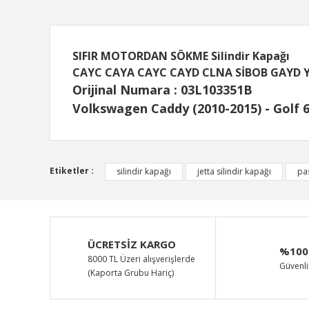
SIFIR MOTORDAN SÖKME Silindir Kapağı
CAYC CAYA CAYC CAYD CLNA SİBOB GAYD 
Orijinal Numara : 03L103351B
Volkswagen Caddy (2010-2015) - Golf 6 
Bu ürünün fiyat bilgisi, resim, ürün açıklamalarında ve d
Etiketler :
silindir kapağı
jetta silindir kapağı
pas
Görüş ve önerileriniz için teşekkür ederiz.
Ürün resmi kalitesiz, bozuk veya görüntülenemiyor.
Ürün açıklamasında eksik bilgiler bulunuyor.
ÜCRETSİZ KARGO
%100
Ürün bilgilerinde hatalar bulunuyor.
8000 TL Üzeri alışverişlerde
Güvenli 
(Kaporta Grubu Hariç)
Ürün fiyatı diğer sitelerden daha pahalı.
Bu ürüne benzer farklı alternatifler olmalı.