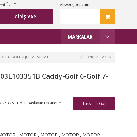
Alışveriş Sepetim
eni Üye Ol
GİRİŞ YAP
MARKALAR
OLF 6-GOLF 7-JETTA-PASSAT
ÖNCEKİ SAYFA
 03L103351B Caddy-Golf 6-Golf 7-
7.253,75 TL den başlayan taksitlerle!!
Taksitleri Gör
MOTOR
,
MOTOR
,
MOTOR
,
MOTOR
,
MOTOR