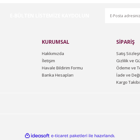
E-BÜLTEN LİSTEMİZE KAYDOLUN
Gönder
KURUMSAL
SİPARİŞ
Hakkımızda
Satış Sözleş
İletişim
Gizlilik ve G
Havale Bildirim Formu
Ödeme ve Te
Banka Hesapları
İade ve Değ
Kargo Takibi
ile
ideasoft
e-