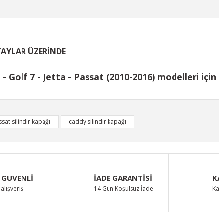
YAYLAR ÜZERİNDE
- Golf 7 - Jetta - Passat (2010-2016) modelleri içi
iğer konularda yetersiz gördüğünüz noktaları öneri formunu kullanarak taraf
sat silindir kapağı
caddy silindir kapağı
Bu ürüne ilk yorumu siz yapın!
Yorum Yaz
 GÜVENLİ
İADE GARANTİSİ
K
alışveriş
14 Gün Koşulsuz İade
Ka