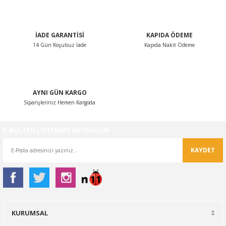
Bu ürüne benzer farklı alternatifler olmalı.
İADE GARANTİSİ
KAPIDA ÖDEME
14 Gün Koşulsuz İade
Kapıda Nakit Ödeme
Gönder
AYNI GÜN KARGO
Siparişleriniz Hemen Kargoda
E-BÜLTEN LİSTEMİZE KAYDOLUN
KAYDET
KURUMSAL