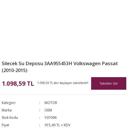
Silecek Su Deposu 3AA955453H Volkswagen Passat
(2010-2015)
1.098,59 TL
1.098,59 TL den başlayan taksitlerle!!
Taksitleri Gör
Kategori
MOTOR
Marka
OEM
Stok Kodu
Y07096
Fiyat
915,49 TL + KDV