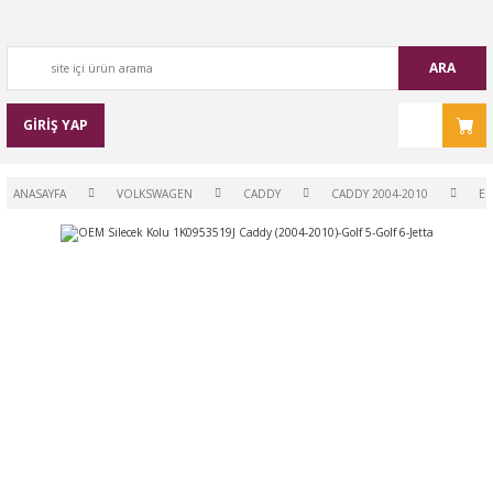
ARA
GİRİŞ YAP
ANASAYFA
VOLKSWAGEN
CADDY
CADDY 2004-2010
EL