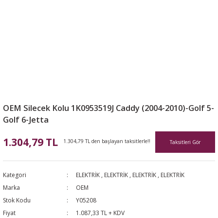
OEM Silecek Kolu 1K0953519J Caddy (2004-2010)-Golf 5-
Golf 6-Jetta
1.304,79 TL
1.304,79 TL den başlayan taksitlerle!!
Taksitleri Gör
Kategori
ELEKTRİK
,
ELEKTRİK
,
ELEKTRİK
,
ELEKTRİK
Marka
OEM
Stok Kodu
Y05208
Fiyat
1.087,33 TL + KDV