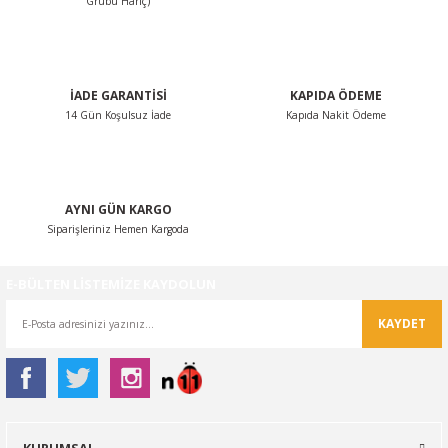
Grubu Hariç)
Bu ürüne benzer farklı alternatifler olmalı.
İADE GARANTİSİ
KAPIDA ÖDEME
14 Gün Koşulsuz İade
Kapıda Nakit Ödeme
Gönder
AYNI GÜN KARGO
Siparişleriniz Hemen Kargoda
E-BÜLTEN LİSTEMİZE KAYDOLUN
KAYDET