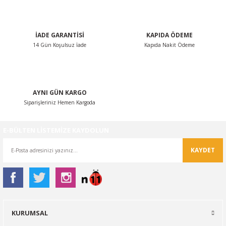
Bu ürüne benzer farklı alternatifler olmalı.
İADE GARANTİSİ
KAPIDA ÖDEME
14 Gün Koşulsuz İade
Kapıda Nakit Ödeme
Gönder
AYNI GÜN KARGO
Siparişleriniz Hemen Kargoda
E-BÜLTEN LİSTEMİZE KAYDOLUN
KAYDET
KURUMSAL