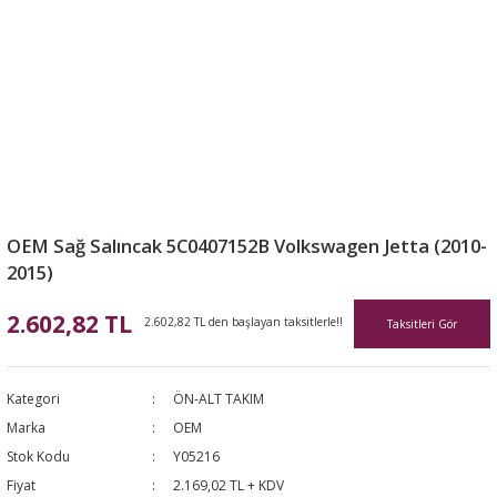
OEM Sağ Salıncak 5C0407152B Volkswagen Jetta (2010-
2015)
2.602,82 TL
2.602,82 TL den başlayan taksitlerle!!
Taksitleri Gör
Kategori
ÖN-ALT TAKIM
Marka
OEM
Stok Kodu
Y05216
Fiyat
2.169,02 TL + KDV