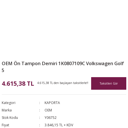
OEM Ön Tampon Demiri 1K0807109C Volkswagen Golf
5
4.615,38 TL
4.615,38 TL den başlayan taksitlerle!!
Taksitleri Gör
Kategori
KAPORTA
Marka
OEM
Stok Kodu
Y06752
Fiyat
3.846,15 TL + KDV