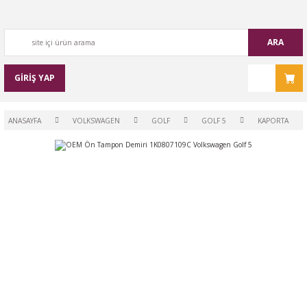
ARA
GİRİŞ YAP
ANASAYFA
VOLKSWAGEN
GOLF
GOLF 5
KAPORTA