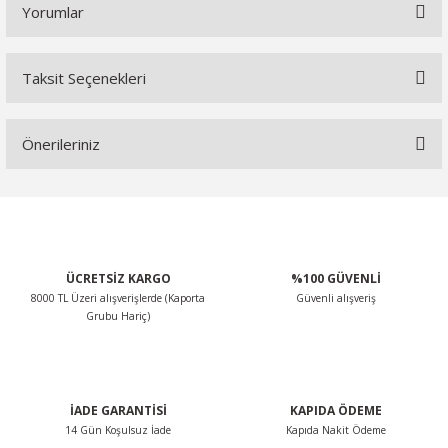
Yorumlar
Taksit Seçenekleri
Bu ürüne ilk yorumu siz yapın!
Önerileriniz
Yorum Yaz
Bu ürünün fiyat bilgisi, resim, ürün açıklamalarında ve diğer
konularda yetersiz gördüğünüz noktaları öneri formunu
kullanarak tarafımıza iletebilirsiniz.
Görüş ve önerileriniz için teşekkür ederiz.
ÜCRETSİZ KARGO
%100 GÜVENLİ
8000 TL Üzeri alışverişlerde (Kaporta
Güvenli alışveriş
Ürün resmi kalitesiz, bozuk veya görüntülenemiyor.
Grubu Hariç)
Ürün açıklamasında eksik bilgiler bulunuyor.
Ürün bilgilerinde hatalar bulunuyor.
Ürün fiyatı diğer sitelerden daha pahalı.
İADE GARANTİSİ
KAPIDA ÖDEME
Bu ürüne benzer farklı alternatifler olmalı.
14 Gün Koşulsuz İade
Kapıda Nakit Ödeme