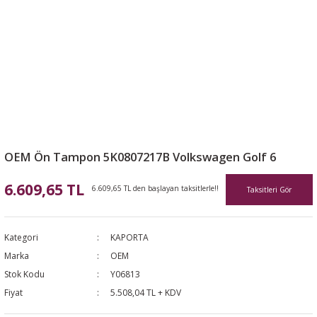
OEM Ön Tampon 5K0807217B Volkswagen Golf 6
6.609,65 TL
6.609,65 TL den başlayan taksitlerle!!
Taksitleri Gör
Kategori
KAPORTA
Marka
OEM
Stok Kodu
Y06813
Fiyat
5.508,04 TL + KDV