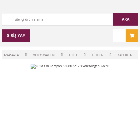
ARA
GİRİŞ YAP
ANASAYFA
VOLKSWAGEN
GOLF
GOLF 6
KAPORTA