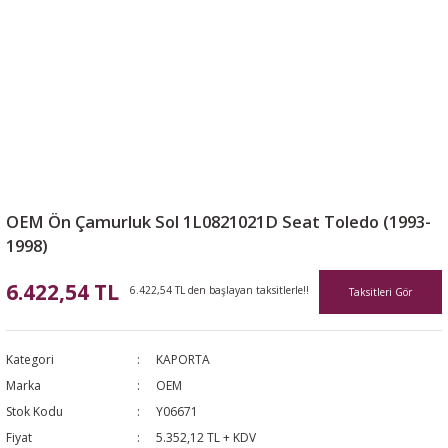
OEM Ön Çamurluk Sol 1L0821021D Seat Toledo (1993-
1998)
6.422,54 TL
6.422,54 TL den başlayan taksitlerle!!
Taksitleri Gör
Kategori
KAPORTA
Marka
OEM
Stok Kodu
Y06671
Fiyat
5.352,12 TL + KDV