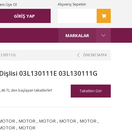
Alışveriş Sepetim
eni Üye Ol
GİRİŞ YAP
MARKALAR
L130111G
ÖNCEKİ SAYFA
işlisi 03L130111E 03L130111G
,46 TL den başlayan taksitlerle!!
Taksitleri Gör
MOTOR
,
MOTOR
,
MOTOR
,
MOTOR
,
MOTOR
,
MOTOR
,
MOTOR