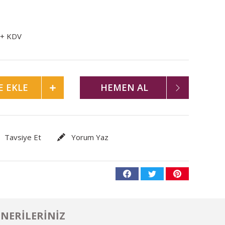
 + KDV
E EKLE
HEMEN AL
Tavsiye Et
Yorum Yaz
NERILERINIZ