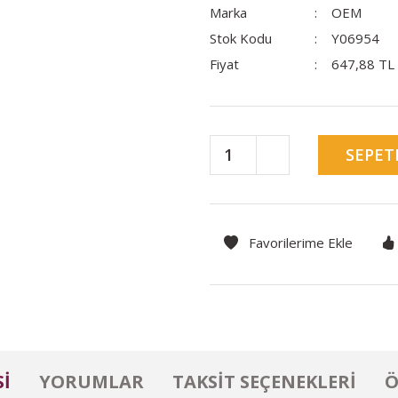
Marka
OEM
Stok Kodu
Y06954
Fiyat
647,88 TL
SEPET
I
YORUMLAR
TAKSIT SEÇENEKLERI
Ö