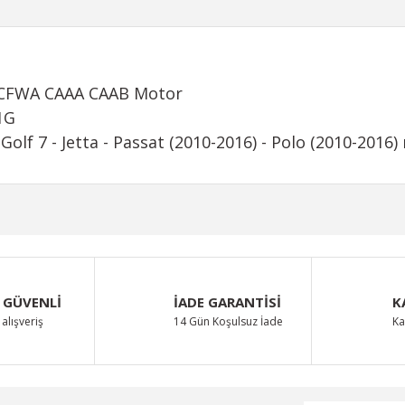
2 CFWA CAAA CAAB Motor
1G
Golf 7 - Jetta - Passat (2010-2016) - Polo (2010-2016)
iğer konularda yetersiz gördüğünüz noktaları öneri formunu kullanarak taraf
Bu ürüne ilk yorumu siz yapın!
 GÜVENLİ
İADE GARANTİSİ
K
Yorum Yaz
alışveriş
14 Gün Koşulsuz İade
Ka