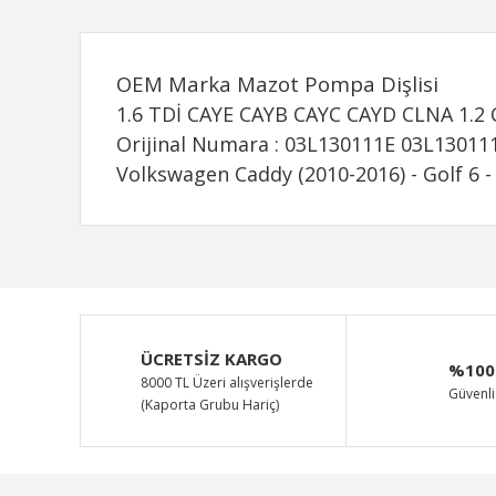
OEM Marka Mazot Pompa Dişlisi
1.6 TDİ CAYE CAYB CAYC CAYD CLNA 1.
Orijinal Numara : 03L130111E 03L13011
Volkswagen Caddy (2010-2016) - Golf 6 - 
Bu ürünün fiyat bilgisi, resim, ürün açıklamalarında ve d
Görüş ve önerileriniz için teşekkür ederiz.
Ürün resmi kalitesiz, bozuk veya görüntülenemiyor.
ÜCRETSİZ KARGO
%100
Ürün açıklamasında eksik bilgiler bulunuyor.
8000 TL Üzeri alışverişlerde
Güvenli 
(Kaporta Grubu Hariç)
Ürün bilgilerinde hatalar bulunuyor.
Ürün fiyatı diğer sitelerden daha pahalı.
Bu ürüne benzer farklı alternatifler olmalı.