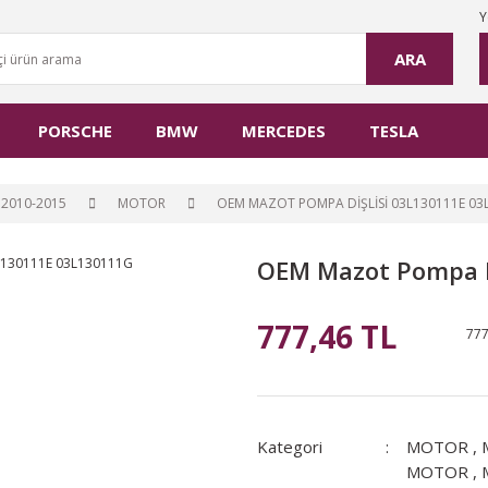
Y
ARA
PORSCHE
BMW
MERCEDES
TESLA
2010-2015
MOTOR
OEM MAZOT POMPA DIŞLISI 03L130111E 03
OEM Mazot Pompa D
777,46 TL
777
Kategori
MOTOR
,
MOTOR
,