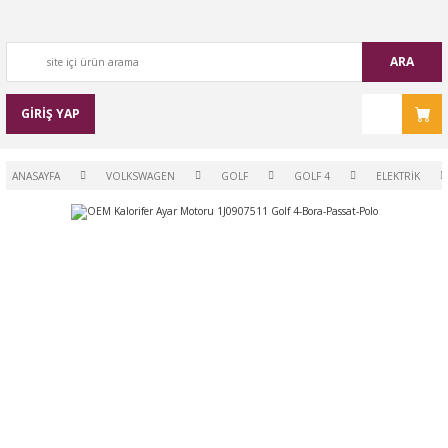
ARA
GİRİŞ YAP
ANASAYFA
VOLKSWAGEN
GOLF
GOLF 4
ELEKTRİK