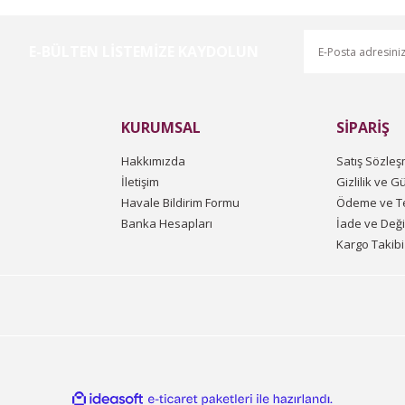
E-BÜLTEN LİSTEMİZE KAYDOLUN
Gönder
KURUMSAL
SİPARİŞ
Hakkımızda
Satış Sözleş
İletişim
Gizlilik ve G
Havale Bildirim Formu
Ödeme ve Te
Banka Hesapları
İade ve Değ
Kargo Takibi
ile
ideasoft
e-