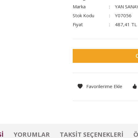
Marka
YAN SANAY
Stok Kodu
Y07056
Fiyat
487,41 TL
I
YORUMLAR
TAKSIT SEÇENEKLERI
Ö