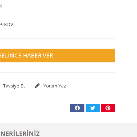
İ
 + KDV
GELINCE HABER VER
Tavsiye Et
Yorum Yaz
NERILERINIZ