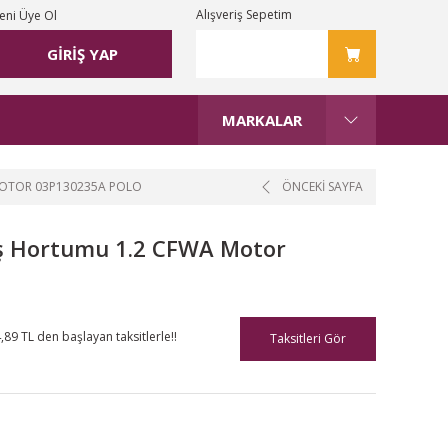
Alışveriş Sepetim
eni Üye Ol
GİRİŞ YAP
MARKALAR
MOTOR 03P130235A POLO
ÖNCEKİ SAYFA
üş Hortumu 1.2 CFWA Motor
,89 TL den başlayan taksitlerle!!
Taksitleri Gör