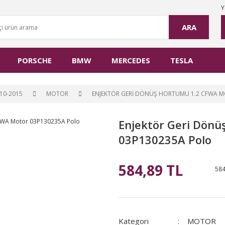
Y
ARA
PORSCHE
BMW
MERCEDES
TESLA
10-2015
MOTOR
ENJEKTÖR GERI DÖNÜŞ HORTUMU 1.2 CFWA 
Enjektör Geri Dön
03P130235A Polo
584,89 TL
584
Kategori
MOTOR