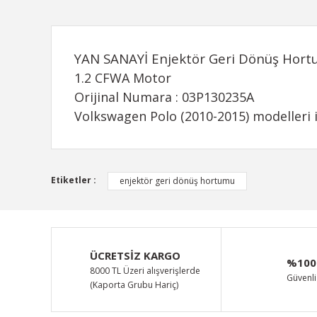
YAN SANAYİ Enjektör Geri Dönüş Hor
1.2 CFWA Motor
Orijinal Numara : 03P130235A
Volkswagen Polo (2010-2015) modelleri 
Bu ürünün fiyat bilgisi, resim, ürün açıklamalarında ve d
Etiketler :
enjektör geri dönüş hortumu
Görüş ve önerileriniz için teşekkür ederiz.
Ürün resmi kalitesiz, bozuk veya görüntülenemiyor.
Ürün açıklamasında eksik bilgiler bulunuyor.
ÜCRETSİZ KARGO
%100
Ürün bilgilerinde hatalar bulunuyor.
8000 TL Üzeri alışverişlerde
Güvenli 
(Kaporta Grubu Hariç)
Ürün fiyatı diğer sitelerden daha pahalı.
Bu ürüne benzer farklı alternatifler olmalı.