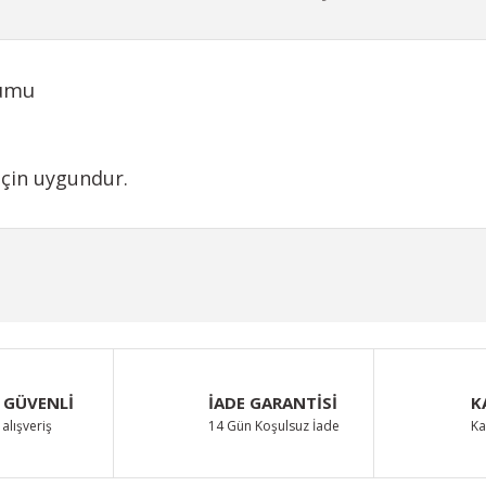
tumu
için uygundur.
iğer konularda yetersiz gördüğünüz noktaları öneri formunu kullanarak taraf
Bu ürüne ilk yorumu siz yapın!
Yorum Yaz
 GÜVENLİ
İADE GARANTİSİ
K
alışveriş
14 Gün Koşulsuz İade
Ka