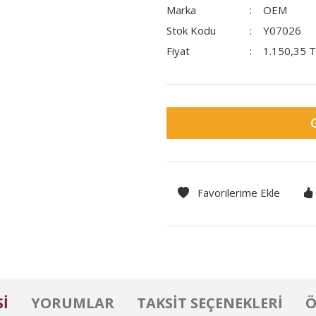
Marka
OEM
Stok Kodu
Y07026
Fiyat
1.150,35 
I
YORUMLAR
TAKSIT SEÇENEKLERI
Ö