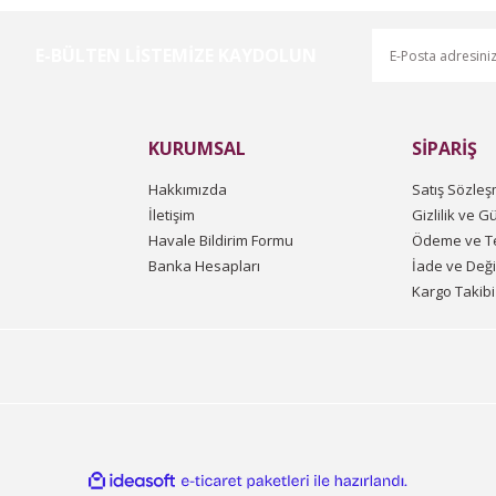
E-BÜLTEN LİSTEMİZE KAYDOLUN
Gönder
KURUMSAL
SİPARİŞ
Hakkımızda
Satış Sözleş
İletişim
Gizlilik ve G
Havale Bildirim Formu
Ödeme ve Te
Banka Hesapları
İade ve Değ
Kargo Takibi
ile
ideasoft
e-