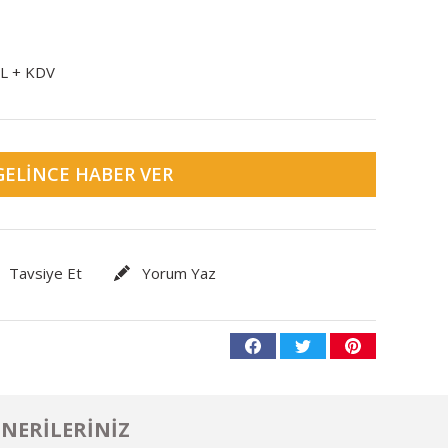
TL + KDV
GELINCE HABER VER
Tavsiye Et
Yorum Yaz
NERILERINIZ