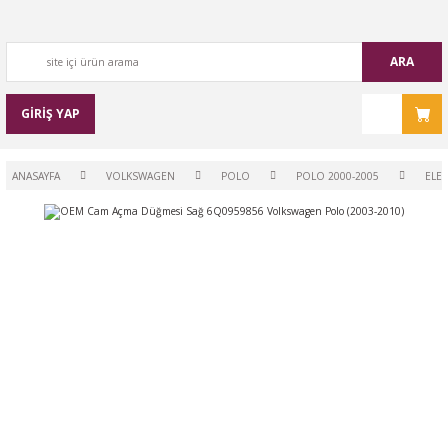
ARA
GİRİŞ YAP
ANASAYFA
VOLKSWAGEN
POLO
POLO 2000-2005
ELEK