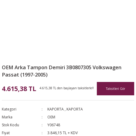
OEM Arka Tampon Demiri 3B0807305 Volkswagen
Passat (1997-2005)
4.615,38 TL
4.615,38 TL den başlayan taksitlerle!!
Taksitleri Gör
Kategori
KAPORTA
,
KAPORTA
Marka
OEM
Stok Kodu
Y06748
Fiyat
3.846,15 TL + KDV