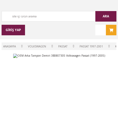
ARA
GİRİŞ YAP
ANASAYFA
VOLKSWAGEN
PASSAT
PASSAT 1997-2001
K