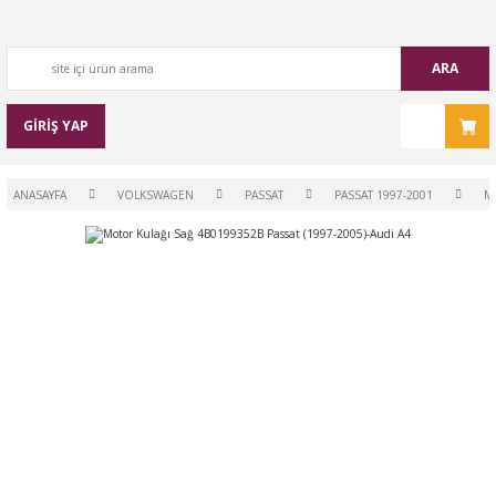
ARA
GİRİŞ YAP
ANASAYFA
VOLKSWAGEN
PASSAT
PASSAT 1997-2001
M