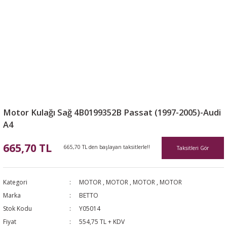
Motor Kulağı Sağ 4B0199352B Passat (1997-2005)-Audi
A4
665,70 TL
665,70 TL den başlayan taksitlerle!!
Taksitleri Gör
Kategori
MOTOR
,
MOTOR
,
MOTOR
,
MOTOR
Marka
BETTO
Stok Kodu
Y05014
Fiyat
554,75 TL + KDV