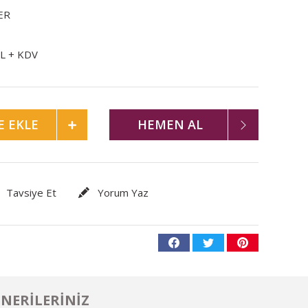
ER
TL + KDV
E EKLE
HEMEN AL
Tavsiye Et
Yorum Yaz
NERILERINIZ