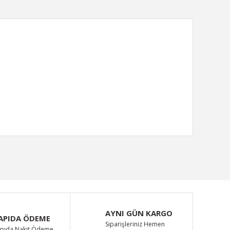
ımıza iletebilirsiniz.
AYNI GÜN KARGO
APIDA ÖDEME
Siparişleriniz Hemen
pıda Nakit Ödeme