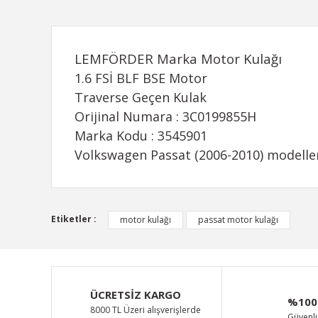
LEMFÖRDER Marka Motor Kulağı
1.6 FSİ BLF BSE Motor
Traverse Geçen Kulak
Orijinal Numara : 3C0199855H
Marka Kodu : 3545901
Volkswagen Passat (2006-2010) modeller
Bu ürünün fiyat bilgisi, resim, ürün açıklamalarında ve d
Etiketler :
motor kulağı
passat motor kulağı
Görüş ve önerileriniz için teşekkür ederiz.
Ürün resmi kalitesiz, bozuk veya görüntülenemiyor.
Ürün açıklamasında eksik bilgiler bulunuyor.
ÜCRETSİZ KARGO
%100
Ürün bilgilerinde hatalar bulunuyor.
8000 TL Üzeri alışverişlerde
Güvenli 