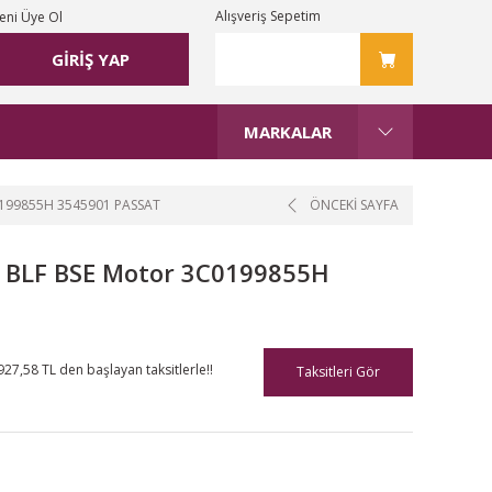
Alışveriş Sepetim
eni Üye Ol
GİRİŞ YAP
MARKALAR
0199855H 3545901 PASSAT
ÖNCEKİ SAYFA
Sİ BLF BSE Motor 3C0199855H
927,58 TL den başlayan taksitlerle!!
Taksitleri Gör