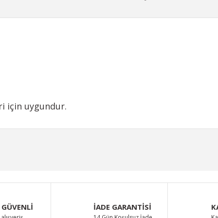
i için uygundur.
iğer konularda yetersiz gördüğünüz noktaları öneri formunu kullanarak taraf
Bu ürüne ilk yorumu siz yapın!
Yorum Yaz
 GÜVENLİ
İADE GARANTİSİ
K
alışveriş
14 Gün Koşulsuz İade
Ka