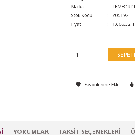
Marka
LEMFÖRD
Stok Kodu
Y05192
Fiyat
1.606,32 
SEPET
I
YORUMLAR
TAKSIT SEÇENEKLERI
Ö