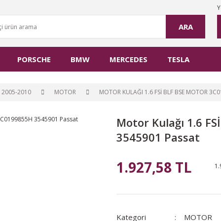
Y
ARA
PORSCHE
BMW
MERCEDES
TESLA
 2005-2010
MOTOR
MOTOR KULAĞI 1.6 FSİ BLF BSE MOTOR 3C
Motor Kulağı 1.6 F
3545901 Passat
1.927,58 TL
1.
Kategori
MOTOR