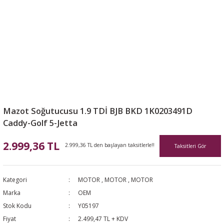
Mazot Soğutucusu 1.9 TDİ BJB BKD 1K0203491D
Caddy-Golf 5-Jetta
2.999,36 TL
2.999,36 TL den başlayan taksitlerle!!
Taksitleri Gör
Kategori
MOTOR
,
MOTOR
,
MOTOR
Marka
OEM
Stok Kodu
Y05197
Fiyat
2.499,47 TL + KDV