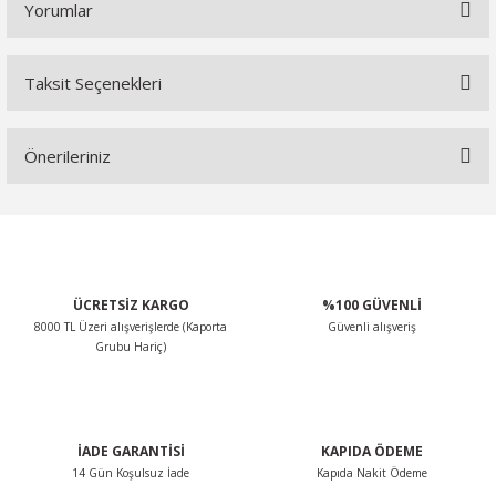
Yorumlar
Taksit Seçenekleri
Bu ürüne ilk yorumu siz yapın!
Önerileriniz
Yorum Yaz
Bu ürünün fiyat bilgisi, resim, ürün açıklamalarında ve diğer
konularda yetersiz gördüğünüz noktaları öneri formunu
kullanarak tarafımıza iletebilirsiniz.
Görüş ve önerileriniz için teşekkür ederiz.
ÜCRETSİZ KARGO
%100 GÜVENLİ
8000 TL Üzeri alışverişlerde (Kaporta
Güvenli alışveriş
Ürün resmi kalitesiz, bozuk veya görüntülenemiyor.
Grubu Hariç)
Ürün açıklamasında eksik bilgiler bulunuyor.
Ürün bilgilerinde hatalar bulunuyor.
Ürün fiyatı diğer sitelerden daha pahalı.
İADE GARANTİSİ
KAPIDA ÖDEME
Bu ürüne benzer farklı alternatifler olmalı.
14 Gün Koşulsuz İade
Kapıda Nakit Ödeme