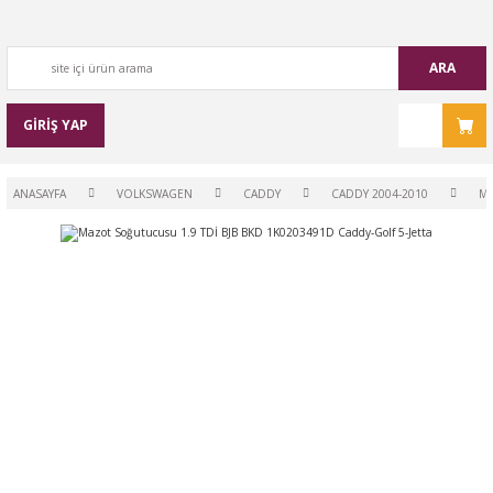
ARA
GİRİŞ YAP
ANASAYFA
VOLKSWAGEN
CADDY
CADDY 2004-2010
M